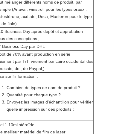
ut mélanger différents noms de produit, par
emple (Anavar, winstrol, pour les types oraux ;
stostérone, acétate, Deca, Masteron pour le type
 de fiole)
10 Business Day après dépôt et approbation
çus des conceptions ;
7 Business Day par DHL
pôt de 70% avant production en série
aiement par T/T, virement bancaire occidental des
ndicats, de , de Paypal,)
se sur l'information :
Combien de types de nom de produit ?
Quantité pour chaque type ?
Envoyez les images d'échantillon pour vérifier
quelle impression sur des produits ;
el
1.10ml
stéroïde
le meilleur matériel de film de laser