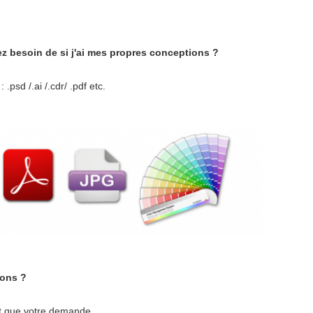
z besoin de si j'ai mes propres conceptions ?
psd /.ai /.cdr/ .pdf etc.
ions ?
nt que votre demande.