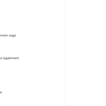
 notre sage
eut également
me