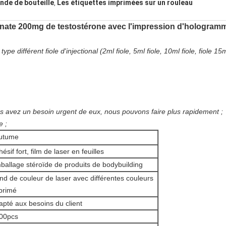
nde de bouteille
Les étiquettes imprimées sur un rouleau
,
ionate 200mg de testostérone avec l'impression d'hologramm
pe différent fiole d'injectional (2ml fiole, 5ml fiole, 10ml fiole, fiole 15m
ous avez un besoin urgent de eux, nous pouvons faire plus rapidement ;
e ;
utume
ésif fort, film de laser en feuilles
ballage stéroïde de produits de bodybuilding
nd de couleur de laser avec différentes couleurs
primé
apté aux besoins du client
00pcs