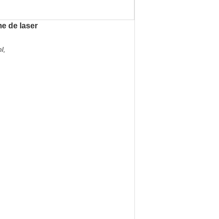
e de laser
l,