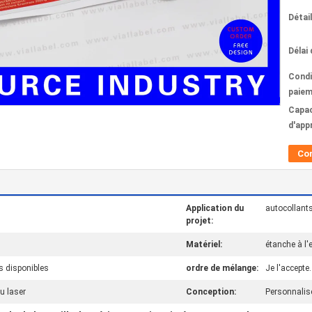
Détai
Délai 
Condi
paiem
Capac
d'app
Co
Application du
autocollant
projet:
Matériel:
étanche à l'
s disponibles
ordre de mélange:
Je l'accepte.
u laser
Conception:
Personnalis