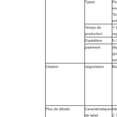
Types
Pe
ex
Te
ect
Temps de
7-
production
re
Expédition
5-
paiement
dé
(p
sy
Citation
négociation
Ba
Plus de détails
Caractéristiques
lab
de label
2. 