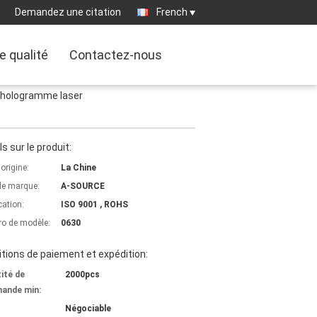
Demandez une citation
French
e qualité
Contactez-nous
c hologramme laser
ls sur le produit:
'origine:
La Chine
e marque:
A-SOURCE
cation:
ISO 9001 , ROHS
o de modèle:
0630
tions de paiement et expédition:
ité de
2000pcs
ande min:
Négociable