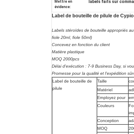
labels faits sur comma
Mettre en
évidence:
Label de bouteille de pilule de Cyp
Labels stéroïdes de bouteille appropriés au ty
fiole 20ml, fiole 50ml)
Concevez en fonction du client
Matière plastique
MOQ 2000pcs
Délai d'exécution : 7-9 Business Day, si v
Promesse pour la qualité et l'expédition sûr
Label de bouteille de
Taille
co
pilule
Matériel
adh
Employez pour
em
Couleurs
Fo
im
Conception
ad
MOQ
20