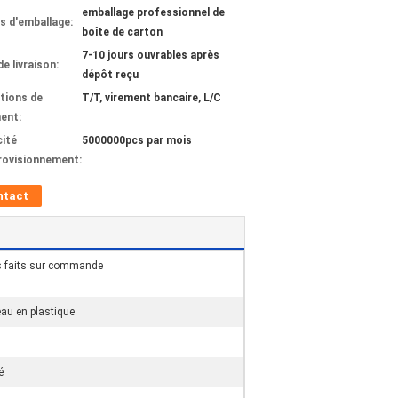
emballage professionnel de
ls d'emballage:
boîte de carton
7-10 jours ouvrables après
de livraison:
dépôt reçu
tions de
T/T, virement bancaire, L/C
ent:
ité
5000000pcs par mois
rovisionnement:
ntact
s faits sur commande
eau en plastique
é