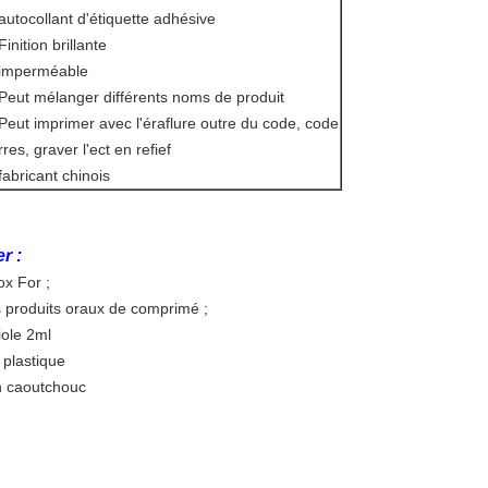
 autocollant d'étiquette adhésive
Finition brillante
 imperméable
 Peut mélanger différents noms de produit
 Peut imprimer avec l'éraflure outre du code, code
res, graver l'ect en refief
fabricant chinois
r :
ox For ;
es produits oraux de comprimé ;
iole 2ml
n plastique
n caoutchouc