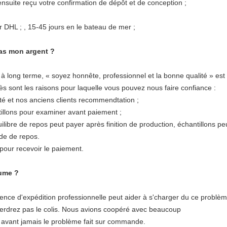
nsuite reçu votre confirmation de dépôt et de conception ;
 DHL ; , 15-45 jours en le bateau de mer ;
pas mon argent ?
 à long terme, « soyez honnête, professionnel et la bonne qualité » est
ès sont les raisons pour laquelle vous pouvez nous faire confiance :
iété et nos anciens clients recommendtation ;
tillons pour examiner avant paiement ;
ilibre de repos peut payer après finition de production, échantillons p
de de repos.
pour recevoir le paiement.
tume ?
gence d'expédition professionnelle peut aider à s'charger du ce problè
erdrez pas le colis. Nous avions coopéré avec beaucoup
nt avant jamais le problème fait sur commande.