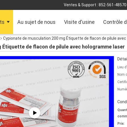
Ventes & Support :
852-561-48570
ts
Au sujet de nous
Visite d'usine
Contrôle d
Cypionate de musculation 200 mg Étiquette de flacon de pilule ave
 Étiquette de flacon de pilule avec hologramme laser
Détai
Lieu d
Nom d
Certifi
Numér
Condi
Quant
comm
Prix: