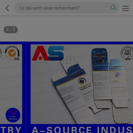
2
/
5