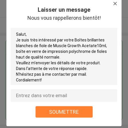
5.0
Laisser un message
Fournisseur vérifié
Nous vous rappellerons bientôt!
Regardez plus
Boîtes brillantes blanches de
fiole de Muscle Growth
Acetate10ml, boîte en verre de
impression polychrome de fioles
haut de qualité normale
Continuer
SOUMETTRE