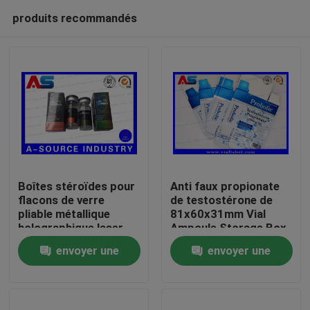
produits recommandés
Boîtes stéroïdes pour
Anti faux propionate
flacons de verre
de testostérone de
pliable métallique
81x60x31mm Vial
Maison
holographique laser
Ampoule Storage Box
Étiquette des boîtes
For 1ml
envoyer une
envoyer une
pharmaceutiques
Produits
demande
demande
Au sujet de nous