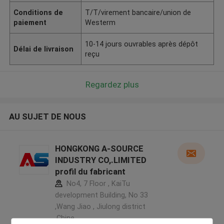
Conditions de
T/T/virement bancaire/union de
paiement
Westerm
10-14 jours ouvrables après dépôt
Délai de livraison
reçu
Regardez plus
AU SUJET DE NOUS
HONGKONG A-SOURCE
INDUSTRY CO,.LIMITED
profil du fabricant
No4, 7 Floor , KaiTu
development Building, No 33
,Wang Jiao , Jiulong district
,Chine