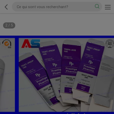
2
/
5