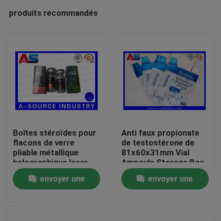
produits recommandés
Boîtes stéroïdes pour
Anti faux propionate
flacons de verre
de testostérone de
pliable métallique
81x60x31mm Vial
Maison
holographique laser
Ampoule Storage Box
Étiquette des boîtes
For 1ml
envoyer une
envoyer une
pharmaceutiques
Produits
demande
demande
Au sujet de nous