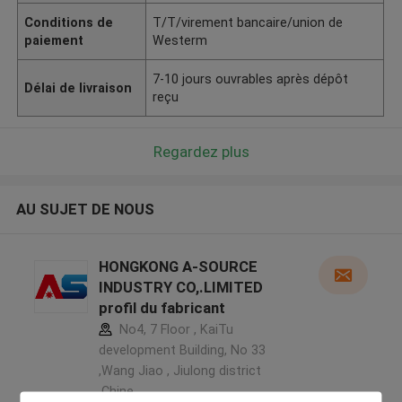
Conditions de
T/T/virement bancaire/union de
paiement
Westerm
7-10 jours ouvrables après dépôt
Délai de livraison
reçu
Regardez plus
AU SUJET DE NOUS
HONGKONG A-SOURCE
INDUSTRY CO,.LIMITED
profil du fabricant
No4, 7 Floor , KaiTu
development Building, No 33
,Wang Jiao , Jiulong district
,Chine