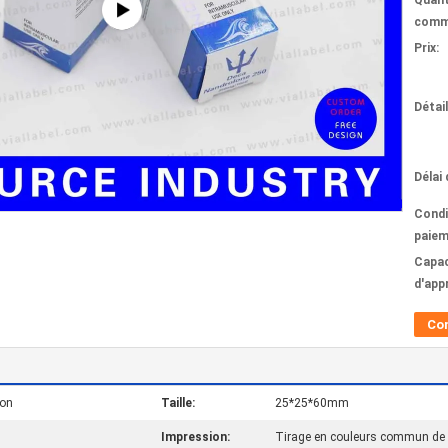
Quant
comm
Prix:
Détai
Délai 
Condi
paiem
Capac
d'app
Co
con
Taille:
25*25*60mm
Impression:
Tirage en couleurs commun d