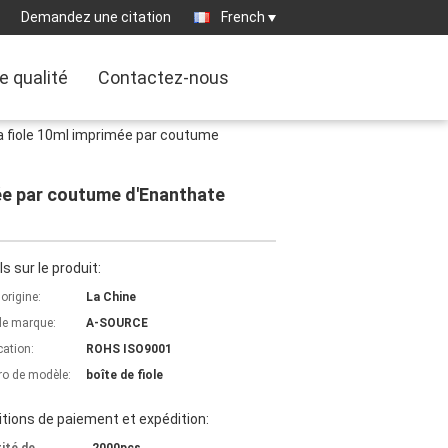
Demandez une citation
French
e qualité
Contactez-nous
a fiole 10ml imprimée par coutume
mée par coutume d'Enanthate
ls sur le produit:
'origine:
La Chine
e marque:
A-SOURCE
cation:
ROHS ISO9001
o de modèle:
boîte de fiole
tions de paiement et expédition: