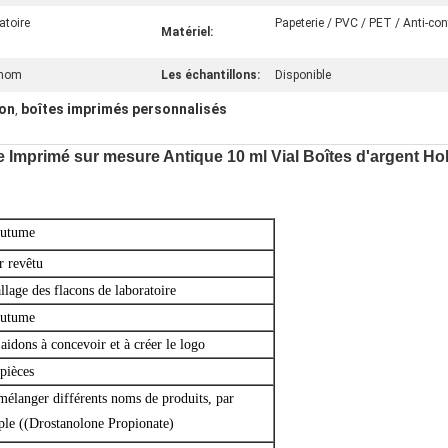
atoire
Papeterie / PVC / PET / Anti-con
Matériel:
 nom
Les échantillons:
Disponible
ton
boîtes imprimés personnalisés
,
te Imprimé sur mesure Antique 10 ml Vial Boîtes d'argent 
outume
r revêtu
lage des flacons de laboratoire
outume
aidons à concevoir et à créer le logo
pièces
mélanger différents noms de produits, par
le ((Drostanolone Propionate)