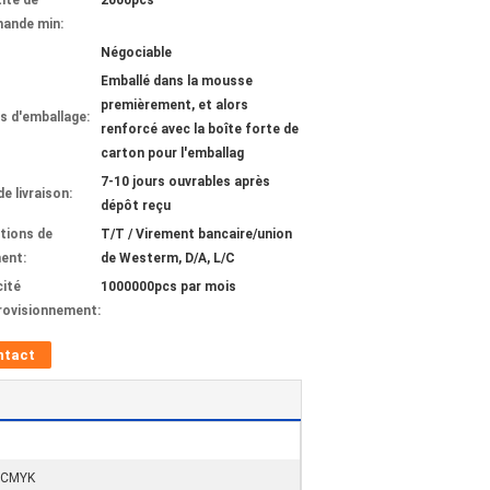
ité de
2000pcs
ande min:
Négociable
Emballé dans la mousse
premièrement, et alors
ls d'emballage:
renforcé avec la boîte forte de
carton pour l'emballag
7-10 jours ouvrables après
de livraison:
dépôt reçu
tions de
T/T / Virement bancaire/union
ent:
de Westerm, D/A, L/C
ité
1000000pcs par mois
rovisionnement:
ntact
e CMYK