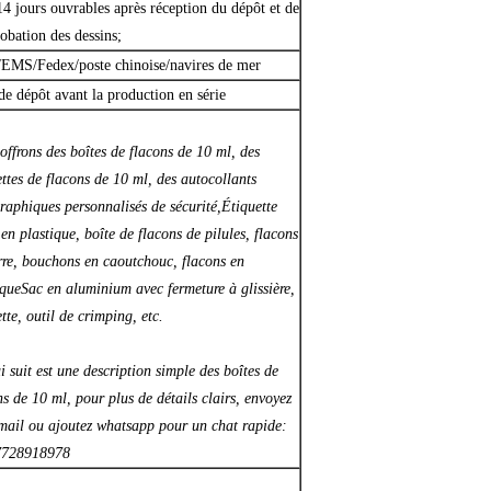
14 jours ouvrables après réception du dépôt et de
robation des dessins;
MS/Fedex/poste chinoise/navires de mer
e dépôt avant la production en série
offrons des boîtes de flacons de 10 ml, des
ettes de flacons de 10 ml, des autocollants
raphiques personnalisés de sécurité,
Étiquette
 en plastique, boîte de flacons de pilules, flacons
rre, bouchons en caoutchouc, flacons en
ique
Sac en aluminium avec fermeture à glissière,
tte, outil de crimping, etc.
i suit est une description simple des boîtes de
ns de 10 ml, pour plus de détails clairs, envoyez
mail ou ajoutez whatsapp pour un chat rapide:
7728918978