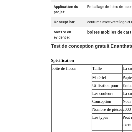
Application du
Emballage de fioles de labor
projet:
Conception:
coutume avec votre logo et
boîtes mobiles de car
Mettre en
évidence:
Test de conception gratuit Enantha
Spécification
boîte de flacon
Taille
La c
Matériel
Papie
Utilisation pour
Embal
Les couleurs
La c
Conception
Nous 
Nombre de pièces
2000 
Les types
Peut 
exemp