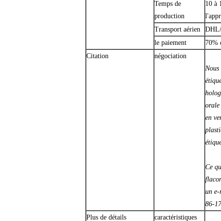
Temps de
10 à 
production
l'app
Transport aérien
DHL/E
le paiement
70% d
Citation
négociation
Nous 
étiqu
holog
orale
en ve
plast
étique
Ce qu
flaco
un e-
86-1
Plus de détails
caractéristiques