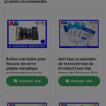
produits recommandés
Boîtes stéroïdes pour
Anti faux propionate
flacons de verre
de testostérone de
pliable métallique
81x60x31mm Vial
holographique laser
Ampoule Storage Box
Maison
Étiquette des boîtes
For 1ml
envoyer une
envoyer une
pharmaceutiques
Produits
demande
demande
Au sujet de nous