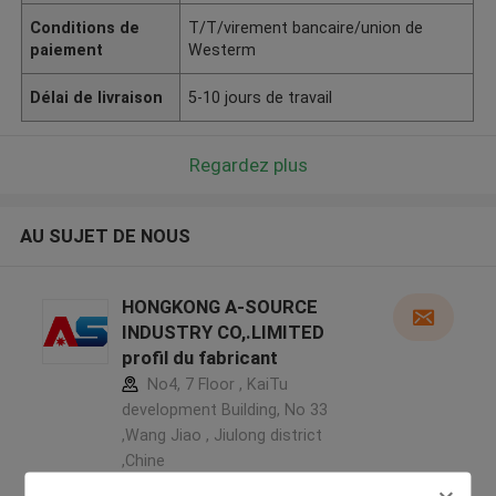
Conditions de
T/T/virement bancaire/union de
paiement
Westerm
Délai de livraison
5-10 jours de travail
Regardez plus
AU SUJET DE NOUS
HONGKONG A-SOURCE
INDUSTRY CO,.LIMITED
profil du fabricant
No4, 7 Floor , KaiTu
development Building, No 33
,Wang Jiao , Jiulong district
,Chine
5.0