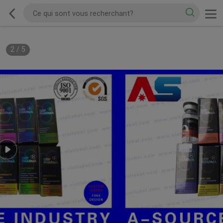
2
/
5