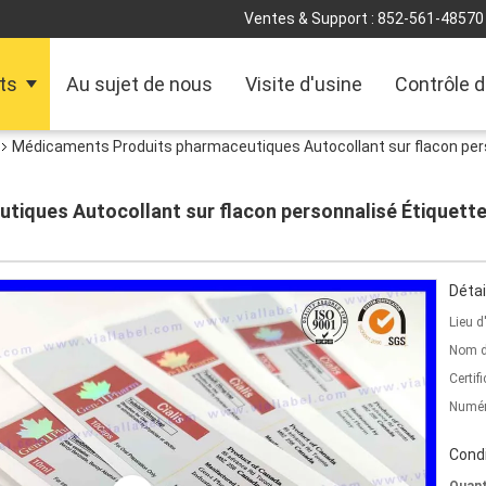
Ventes & Support :
852-561-48570
ts
Au sujet de nous
Visite d'usine
Contrôle d
Médicaments Produits pharmaceutiques Autocollant sur flacon pers
iques Autocollant sur flacon personnalisé Étiquettes
Détai
Lieu d
Nom d
Certifi
Numér
Condi