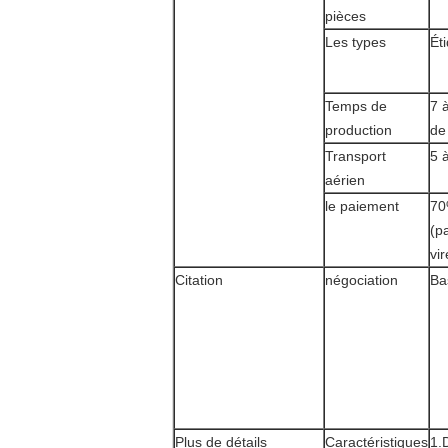
pièces
Les types
Ét
Temps de
7 
production
de
Transport
5 
aérien
le paiement
70
(p
vi
Citation
négociation
Ba
Plus de détails
Caractéristiques
1.