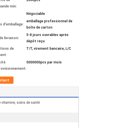
ité de
2000pcs
ande min:
Négociable
emballage professionnel de
ls d'emballage:
boîte de carton
5-8 jours ouvrables après
de livraison:
dépôt reçu
tions de
T/T, virement bancaire, L/C
ent:
ité
5000000pcs par mois
rovisionnement:
ntact
e vitamine, soins de santé