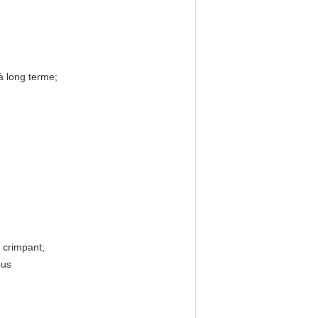
à long terme;
 crimpant;
ous