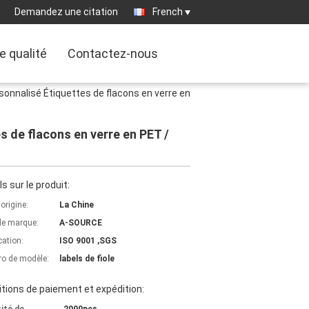
Demandez une citation
French
e qualité
Contactez-nous
onnalisé Étiquettes de flacons en verre en
 de flacons en verre en PET /
ls sur le produit:
'origine:
La Chine
e marque:
A-SOURCE
cation:
ISO 9001 ,SGS
o de modèle:
labels de fiole
tions de paiement et expédition: