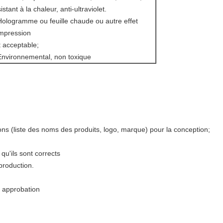
istant à la chaleur, anti-ultraviolet.
Hologramme ou feuille chaude ou autre effet
impression
t acceptable;
Environnemental, non toxique
ons (liste des noms des produits, logo, marque) pour la conception;
qu'ils sont corrects
production.
r approbation