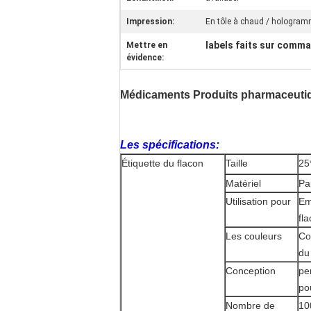
Impression:
En tôle à chaud / hologra
labels faits sur comma
Mettre en
évidence:
Médicaments Produits pharmaceutiq
Les spécifications:
Étiquette du flacon
Taille
25
Matériel
Pa
Utilisation pour
Em
fl
Les couleurs
Co
du 
Conception
pe
po
Nombre de
10