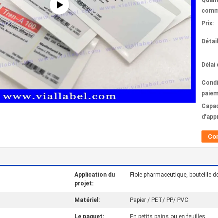
Quant
comm
Prix:
Détai
Délai 
Condi
paiem
Capac
d'app
Co
Application du
Fiole pharmaceutique, bouteille d
projet:
Matériel:
Papier / PET/ PP/ PVC
Le paquet:
En petits pains ou en feuilles