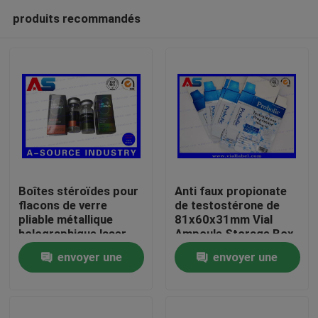
produits recommandés
Boîtes stéroïdes pour
Anti faux propionate
flacons de verre
de testostérone de
pliable métallique
81x60x31mm Vial
Maison
holographique laser
Ampoule Storage Box
Étiquette des boîtes
For 1ml
envoyer une
envoyer une
pharmaceutiques
Produits
demande
demande
Au sujet de nous