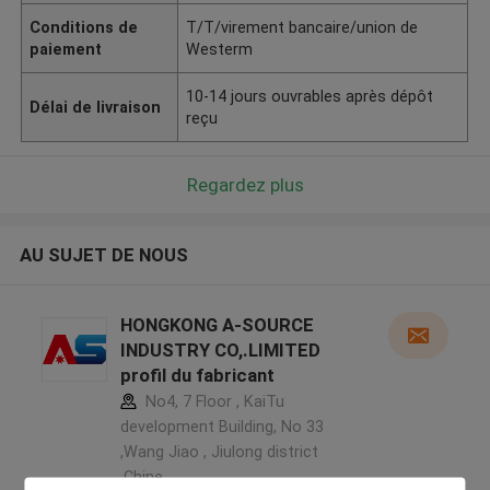
Conditions de
T/T/virement bancaire/union de
paiement
Westerm
10-14 jours ouvrables après dépôt
Délai de livraison
reçu
Regardez plus
AU SUJET DE NOUS
HONGKONG A-SOURCE
INDUSTRY CO,.LIMITED
profil du fabricant
No4, 7 Floor , KaiTu
development Building, No 33
,Wang Jiao , Jiulong district
,Chine