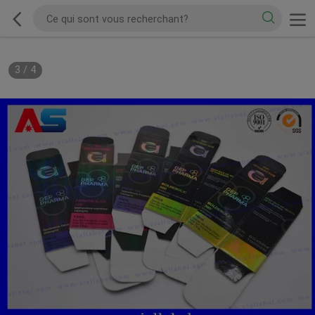
3
/
4