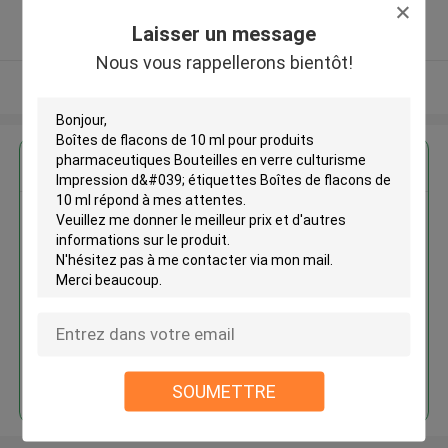
5.0
Laisser un message
Fournisseur vérifié
Nous vous rappellerons bientôt!
Regardez plus
Boîtes de flacons de 10 ml pour
produits pharmaceutiques
Bouteilles en verre culturisme
Impression d' étiquettes Boîtes
de flacons de 10 ml
Continuer
SOUMETTRE