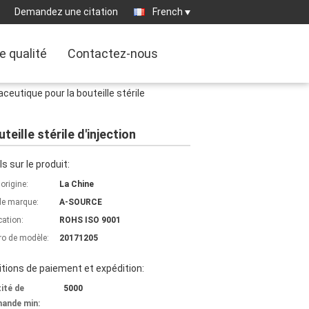
Demandez une citation
French
e qualité
Contactez-nous
utique pour la bouteille stérile
ille stérile d'injection
ls sur le produit:
'origine:
La Chine
e marque:
A-SOURCE
cation:
ROHS ISO 9001
o de modèle:
20171205
tions de paiement et expédition:
ité de
5000
ande min: