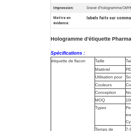
Impression:
Graver d'hologramme/CMYK/
labels faits sur comma
Mettre en
évidence:
Hologramme d'étiquette Pharma 1
Spécifications :
étiquette de flacon
Taille
Ta
Matériel
PE
Utilisation pour
So
Couleurs
Co
Conception
No
MOQ
10
Types
Pe
ex
Cy
Temps de
7-