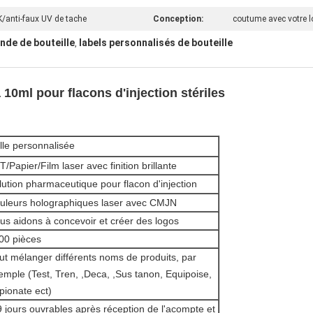
anti-faux UV de tache
Conception:
coutume avec votre 
nde de bouteille
labels personnalisés de bouteille
,
0ml pour flacons d'injection stériles
ille personnalisée
T/Papier/Film laser avec finition brillante
lution pharmaceutique pour flacon d'injection
uleurs holographiques laser avec CMJN
us aidons à concevoir et créer des logos
00 pièces
ut mélanger différents noms de produits, par
emple (Test, Tren, ,Deca, ,Sus tanon, Equipoise,
pionate ect)
9 jours ouvrables après réception de l'acompte et