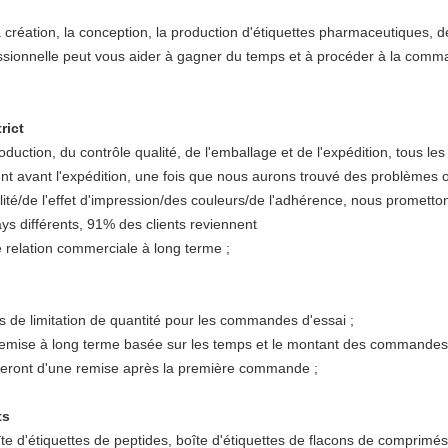
éation, la conception, la production d'étiquettes pharmaceutiques, d
ssionnelle peut vous aider à gagner du temps et à procéder à la com
rict
duction, du contrôle qualité, de l'emballage et de l'expédition, tous le
lient avant l'expédition, une fois que nous aurons trouvé des problèmes
ualité/de l'effet d'impression/des couleurs/de l'adhérence, nous promett
ays différents, 91% des clients reviennent
 relation commerciale à long terme ;
s de limitation de quantité pour les commandes d'essai ;
e remise à long terme basée sur les temps et le montant des commande
icieront d'une remise après la première commande ;
ts
oîte d'étiquettes de peptides, boîte d'étiquettes de flacons de comprimé