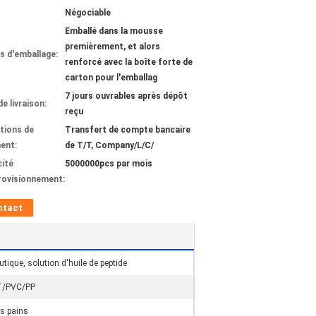
Négociable
Emballé dans la mousse
premièrement, et alors
ls d'emballage:
renforcé avec la boîte forte de
carton pour l'emballag
7 jours ouvrables après dépôt
de livraison:
reçu
tions de
Transfert de compte bancaire
ent:
de T/T, Company/L/C/
ité
5000000pcs par mois
rovisionnement:
ntact
ique, solution d'huile de peptide
ET/PVC/PP
ts pains