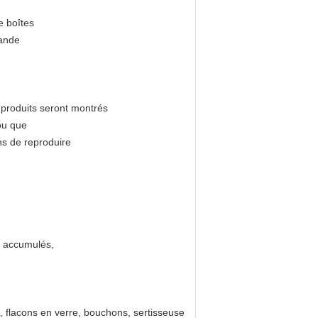
e boîtes
mande
s produits seront montrés
 ou que
ons de reproduire
s accumulés,
s, flacons en verre, bouchons, sertisseuse