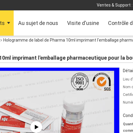
Ventes & Support :
ts
Au sujet de nous
Visite d'usine
Contrôle d
Hologramme de label de Pharma 10ml imprimant l'emballage pharmace
ml imprimant l'emballage pharmaceutique pour la boute
Détai
Lieu d
Nom d
Certifi
Numér
Condi
Quant
comm