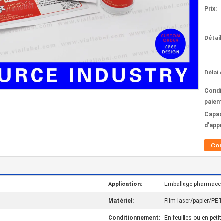
Prix:
Détai
Délai 
Condi
paiem
Capac
d'app
Co
Application:
Emballage pharmaceut
Matériel:
Film laser/papier/P
Conditionnement:
En feuilles ou en peti