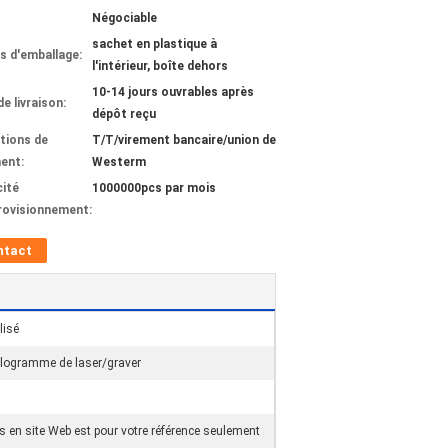
Négociable
sachet en plastique à
ls d'emballage:
l'intérieur, boîte dehors
10-14 jours ouvrables après
de livraison:
dépôt reçu
tions de
T/T/virement bancaire/union de
ent:
Westerm
ité
1000000pcs par mois
rovisionnement:
ntact
lisé
ogramme de laser/graver
s en site Web est pour votre référence seulement