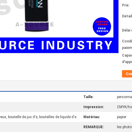
Prix:
Détai
Délai 
Condi
paiem
Capac
d'app
Co
Taille:
personna
Impression:
CMYK/hol
eux, bouteille de jus d'e, bouteilles de liquide d'e
Matériau:
papier
REMARQUE:
les photo