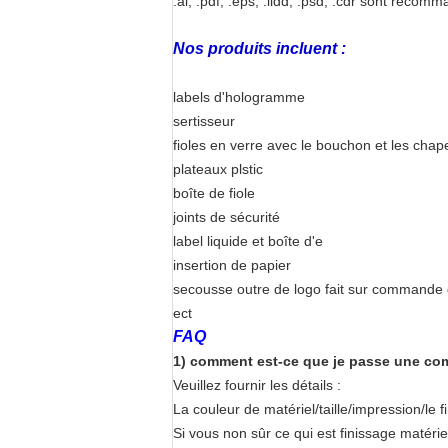
.ai, .pdf, .eps, .iidd, .psd, .cdr sont recom
Nos produits incluent :
labels d'hologramme
sertisseur
fioles en verre avec le bouchon et les cha
plateaux plstic
boîte de fiole
joints de sécurité
label liquide et boîte d'e
insertion de papier
secousse outre de logo fait sur commande
ect
FAQ
1) comment est-ce que je passe une com
Veuillez fournir les détails :
La couleur de matériel/taille/impression/le 
Si vous non sûr ce qui est finissage matériel