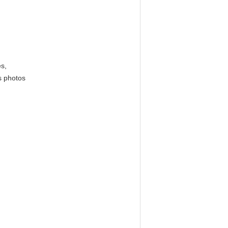
es,
s photos