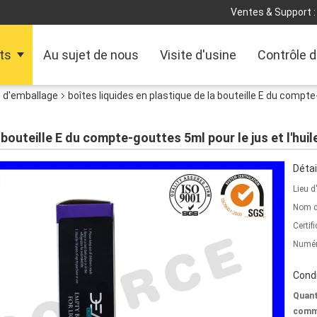
Ventes & Support :
ts
Au sujet de nous
Visite d'usine
Contrôle d
 d'emballage
boîtes liquides en plastique de la bouteille E du compte-
 bouteille E du compte-gouttes 5ml pour le jus et l'huil
Détai
Lieu d
Nom d
Certifi
Numér
Condi
Quant
comm