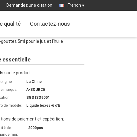
Demandez une citation
French
e qualité
Contactez-nous
gouttes 5ml pour le jus et l'huile
e essentielle
ls sur le produit:
'origine:
La Chine
e marque:
A-SOURCE
cation:
SGS ISO9001
o de modèle:
Liquide boxes-6 d'E
tions de paiement et expédition:
ité de
2000pcs
ande min: