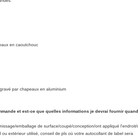
mandés.
peaux en caoutchouc
 gravé par chapeaux en aluminium
mande et est-ce que quelles informations je devrai fournir qu
finissage/emballage de surface/coupé/conception/ont appliqué l'endroit/ut
 ou extérieur utilisé, conseil de pls où votre autocollant de label sera