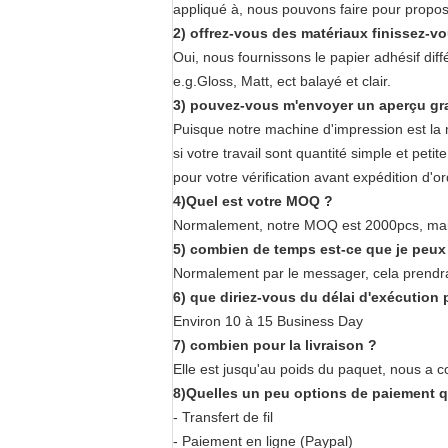
appliqué à, nous pouvons faire pour propos
2) offrez-vous des matériaux finissez-v
Oui, nous fournissons le papier adhésif diff
e.g.Gloss, Matt, ect balayé et clair.
3) pouvez-vous m'envoyer un aperçu gr
Puisque notre machine d'impression est la ma
si votre travail sont quantité simple et pe
pour votre vérification avant expédition d'or
4)Quel est votre MOQ ?
Normalement, notre MOQ est 2000pcs, mais 
5) combien de temps est-ce que je peux
Normalement par le messager, cela prendra
6) que diriez-vous du délai d'exécution 
Environ 10 à 15 Business Day
7) combien pour la livraison ?
Elle est jusqu'au poids du paquet, nous a 
8)Quelles un peu options de paiement q
- Transfert de fil
- Paiement en ligne (Paypal)