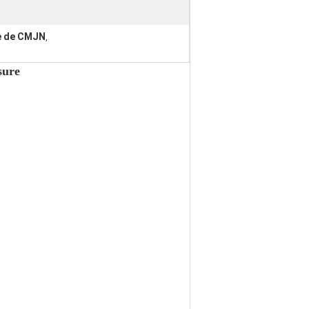
le de CMJN
,
sure