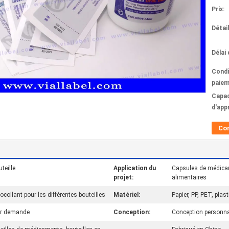
Prix:
Détai
Délai 
Condi
paiem
Capac
d'app
Co
teille
Application du
Capsules de médica
projet:
alimentaires
ocollant pour les différentes bouteilles
Matériel:
Papier, PP, PET, plast
ur demande
Conception:
Conception personnal