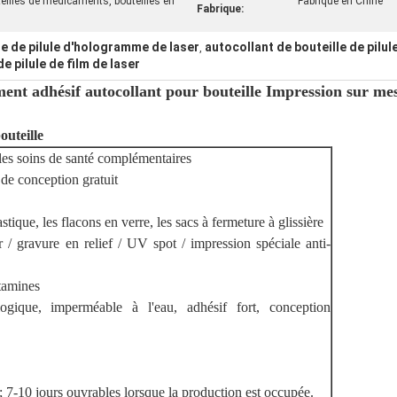
teilles de médicaments, bouteilles en
Fabriqué en Chine
Fabrique:
le de pilule d'hologramme de laser
autocollant de bouteille de pilu
,
e pilule de film de laser
ent adhésif autocollant pour bouteille Impression sur me
outeille
 les soins de santé complémentaires
de conception gratuit
stique, les flacons en verre, les sacs à fermeture à glissière
 gravure en relief / UV spot / impression spéciale anti-
itamines
ologique, imperméable à l'eau, adhésif fort, conception
 7-10 jours ouvrables lorsque la production est occupée.