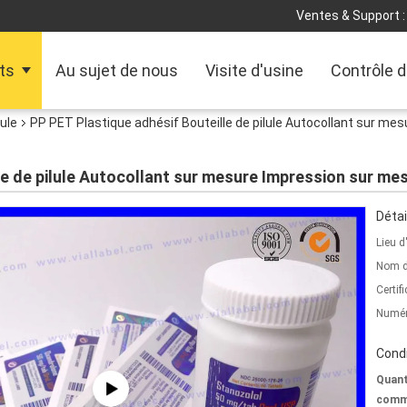
Ventes & Support :
ts
Au sujet de nous
Visite d'usine
Contrôle d
lule
PP PET Plastique adhésif Bouteille de pilule Autocollant sur me
le de pilule Autocollant sur mesure Impression sur mes
Détai
Lieu d
Nom d
Certifi
Numér
Condi
Quant
comm