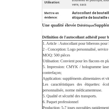
Bouteilles en plastique, bou
Utilisation:
verre, sacs
Autocollant de bouteil
Mettre en
étiquette de bouteille d
évidence:
Une qualité élevée
Supplém
Diététique
Définition de l'autocollant adhésif pour b
1. Article : Autocollant pour biberons pour
2 - Conception: Logo personnalisé, service 
MOQ: 500 pièces
Utilisation: Convient pour les flacons en pla
5. Impression: CMYK / hologramme laser /
contrefaçon;
Application: suppléments alimentaires et v
Les caractéristiques des étiquettes: éc
personnalisée, norme médicamenteuse.
5. Qualité et sécurité des transports.
6. Paquet professionnel
Production: 5-7 jours ouvrables rapidement;