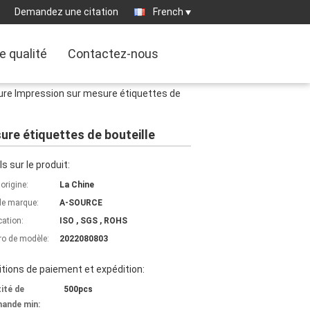
Demandez une citation
French
e qualité
Contactez-nous
sure Impression sur mesure étiquettes de
ure étiquettes de bouteille
ls sur le produit:
'origine:
La Chine
e marque:
A-SOURCE
cation:
ISO , SGS , ROHS
o de modèle:
2022080803
tions de paiement et expédition:
ité de
500pcs
ande min: