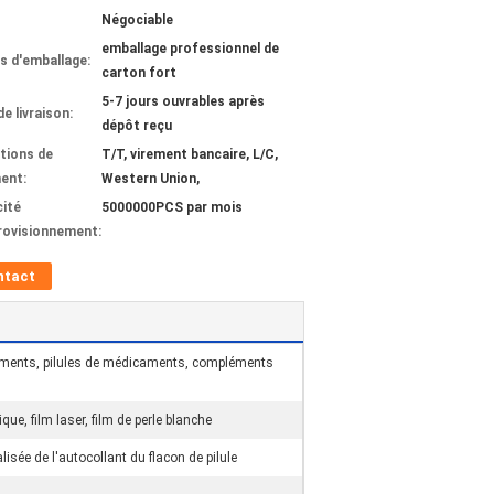
Négociable
emballage professionnel de
ls d'emballage:
carton fort
5-7 jours ouvrables après
de livraison:
dépôt reçu
tions de
T/T, virement bancaire, L/C,
ent:
Western Union,
ité
5000000PCS par mois
rovisionnement:
ntact
ments, pilules de médicaments, compléments
ique, film laser, film de perle blanche
isée de l'autocollant du flacon de pilule