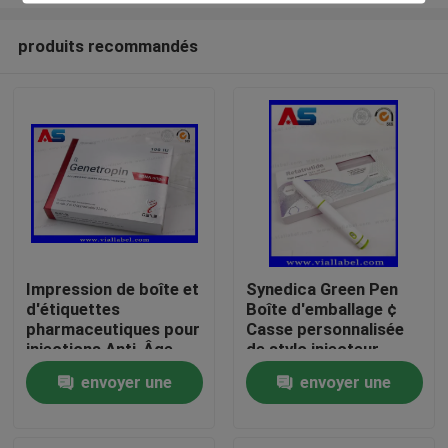
produits recommandés
Impression de boîte et
Synedica Green Pen
d'étiquettes
Boîte d'emballage ¢
Maison
pharmaceutiques pour
Casse personnalisée
injections Anti-Âge
de stylo injecteur
191AA en petits
peptidique pour Reta
Produits
envoyer une
envoyer une
flacons de 3 ml
stylo injecteur
Genetropin
peptidique 40 mg,
demande
demande
stylo injecteur
Au sujet de nous