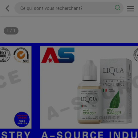
1
/
1