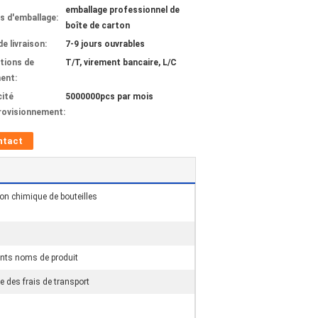
emballage professionnel de
ls d'emballage:
boîte de carton
de livraison:
7-9 jours ouvrables
tions de
T/T, virement bancaire, L/C
ent:
ité
5000000pcs par mois
rovisionnement:
ntact
ion chimique de bouteilles
ents noms de produit
re des frais de transport