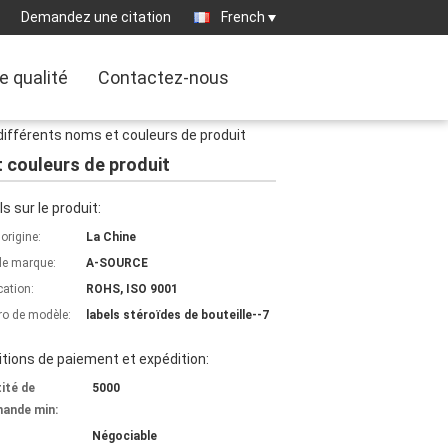
Demandez une citation
French
e qualité
Contactez-nous
 différents noms et couleurs de produit
t couleurs de produit
ls sur le produit:
'origine:
La Chine
e marque:
A-SOURCE
cation:
ROHS, ISO 9001
o de modèle:
labels stéroïdes de bouteille--7
tions de paiement et expédition:
ité de
5000
ande min:
Négociable