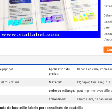
Détai
Délai 
Condi
paiem
Capac
d'app
Co
e peptides
Application du
flacons en verre, impress
projet:
/ 20 ml / 30 ml
Matériel:
PP, papier, film laser, PET
ordre de mélange:
peut imprimer avec différ
Échantillon:
Charge libre, ne pas inclu
nde de bouteille
labels personnalisés de bouteille
,