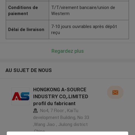
Conditions de
T/T/virement bancaire/union de
paiement
Westerm
7-10 jours ouvrables après dépôt
Délai de livraison
reçu
Regardez plus
AU SUJET DE NOUS
HONGKONG A-SOURCE
INDUSTRY CO,.LIMITED
profil du fabricant
No4, 7 Floor , KaiTu
development Building, No 33
,Wang Jiao , Jiulong district
,Chine