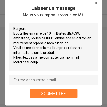
5.0
Laisser un message
Fournisseur vérifié
Nous vous rappellerons bientôt!
Regardez plus
Bouteilles en verre de 10 ml
Boîtes d' emballage, Boîtes d'
emballage en carton en
mouvement
Continuer
SOUMETTRE