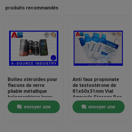
produits recommandés
Boîtes stéroïdes pour
Anti faux propionate
flacons de verre
de testostérone de
pliable métallique
81x60x31mm Vial
Maison
holographique laser
Ampoule Storage Box
Étiquette des boîtes
For 1ml
envoyer une
envoyer une
pharmaceutiques
Produits
demande
demande
Au sujet de nous