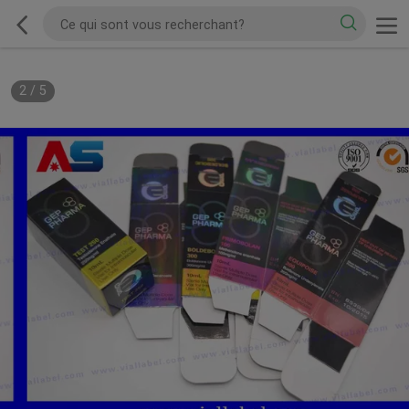
2
/
5