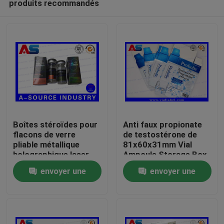
produits recommandés
Boîtes stéroïdes pour
Anti faux propionate
flacons de verre
de testostérone de
pliable métallique
81x60x31mm Vial
holographique laser
Ampoule Storage Box
Maison
Étiquette des boîtes
For 1ml
envoyer une
envoyer une
pharmaceutiques
Produits
demande
demande
Au sujet de nous