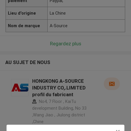
paiement
Paypal,
Lieu d'origine
La Chine
Nom de marque
A-Source
Regardez plus
AU SUJET DE NOUS
HONGKONG A-SOURCE
INDUSTRY CO,.LIMITED
profil du fabricant
No4, 7 Floor , KaiTu
development Building, No 33
,Wang Jiao , Jiulong district
,Chine
5.0