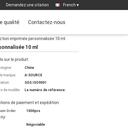
Demandez une citation
French
e qualité
Contactez-nous
njection imprimée personnalisée 10 ml
rsonnalisée 10 ml
ls sur le produit:
'origine:
Chine
e marque:
A-SOURCE
cation:
SGS ISO9001
o de modèle:
Le numéro de référence:
tions de paiement et expédition:
mum Order
1000pcs
ity:
Négociable