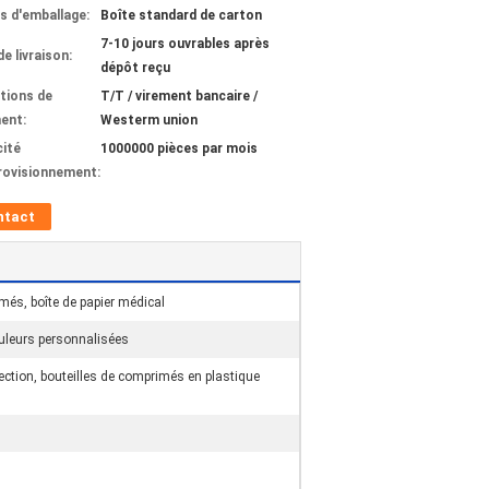
ls d'emballage:
Boîte standard de carton
7-10 jours ouvrables après
de livraison:
dépôt reçu
tions de
T/T / virement bancaire /
ent:
Westerm union
ité
1000000 pièces par mois
rovisionnement:
ntact
més, boîte de papier médical
uleurs personnalisées
njection, bouteilles de comprimés en plastique