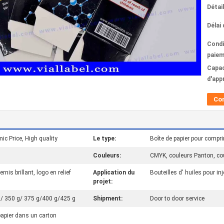
Détai
Délai 
Condi
paiem
Capac
d'app
Co
c Price, High quality
Le type:
Boîte de papier pour compri
Couleurs:
CMYK, couleurs Panton, co
rnis brillant, logo en relief
Application du
Bouteilles d' huiles pour i
projet:
g/ 350 g/ 375 g/400 g/425 g
Shipment:
Door to door service
papier dans un carton