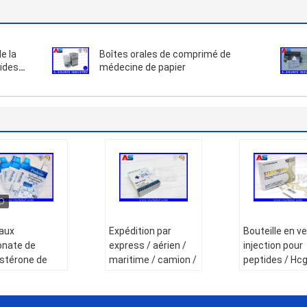
e la
Boîtes orales de comprimé de
oïdes
médecine de papier
faux
Expédition par
Bouteille en ve
onate de
express / aérien /
injection pour
stérone de
maritime / camion /
peptides / Hcg
0x31mm Vial
train 3 ml boîte
Reta
ule Storage
hologramme, 2 ml
Impression d
or 1ml
boîte en papier pour