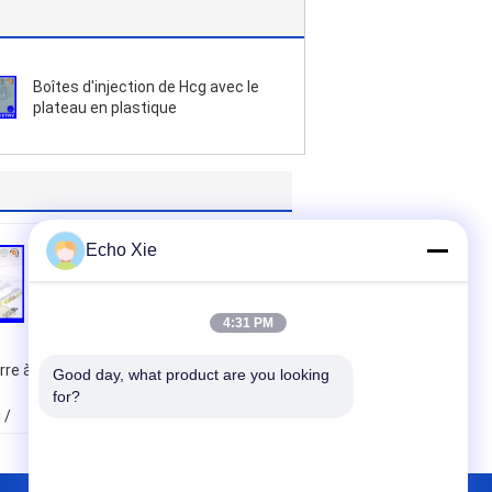
Boîtes d'injection de Hcg avec le
plateau en plastique
Echo Xie
4:31 PM
rre à
Hologramme
Good day, what product are you looking 
imprimant 10ml Vial
for?
 /
Boxes For
Methenolone
Enanthate Vial
u
Packaging