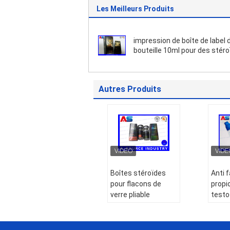
Les Meilleurs Produits
impression de boîte de label d
bouteille 10ml pour des stér
d'injection
Autres Produits
Boîtes stéroïdes
Anti 
pour flacons de
propi
verre pliable
testo
métallique
81x6
holographique laser
Ampo
Étiquette des
Box F