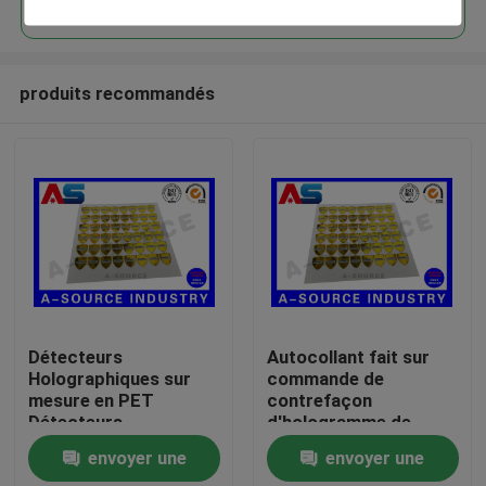
produits recommandés
Maison
Détecteurs
Autocollant fait sur
Holographiques sur
commande de
mesure en PET
contrefaçon
Produits
Détecteurs
d'hologramme de
Holographiques 3D
sécurité d'or anti avec
envoyer une
envoyer une
Détecteurs anti-
le numéro de
Au sujet de nous