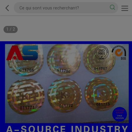
1
/
2