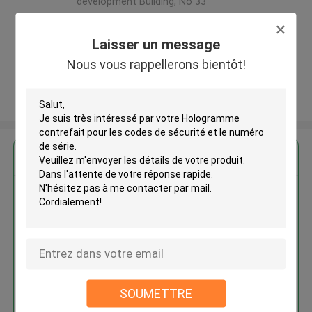
development Building, No 33
,Wang Jiao , Jiulong district
,Chine
Laisser un message
5.0
Nous vous rappellerons bientôt!
Fournisseur vérifié
Regardez plus
Hologramme contrefait pour les
codes de sécurité et le numéro
de série
SOUMETTRE
Continuer