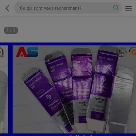
1
/
3