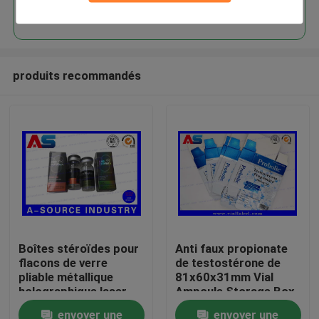
Continuer
produits recommandés
Maison
Boîtes stéroïdes pour
Anti faux propionate
flacons de verre
de testostérone de
Produits
pliable métallique
81x60x31mm Vial
holographique laser
Ampoule Storage Box
Étiquette des boîtes
For 1ml
envoyer une
envoyer une
Au sujet de nous