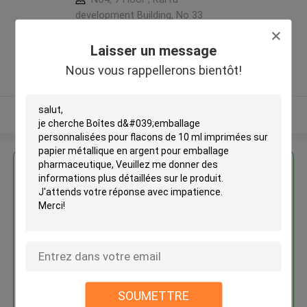
development Building, No 33
,Wang Jiao , Jiulong district
,Chine
Laisser un message
5.0
Nous vous rappellerons bientôt!
Fournisseur vérifié
Regardez plus
Boîtes d'emballage
personnalisées pour flacons de
10 ml imprimées sur papier
métallique en argent pour
MOQ： 500pcs
emballage pharmaceutique
SOUMETTRE