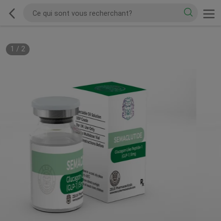
1
/
2