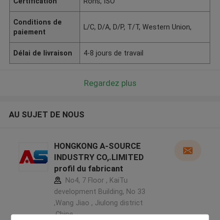
Certification
Rohs, ISO
Conditions de
L/C, D/A, D/P, T/T, Western Union,
paiement
Délai de livraison
4-8 jours de travail
Regardez plus
AU SUJET DE NOUS
HONGKONG A-SOURCE
INDUSTRY CO,.LIMITED
profil du fabricant
No4, 7 Floor , KaiTu
development Building, No 33
,Wang Jiao , Jiulong district
,Chine