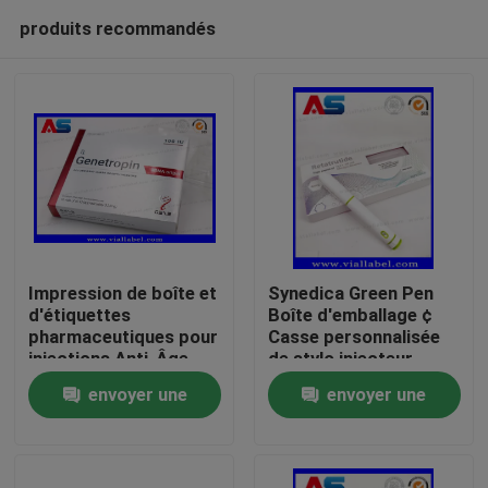
produits recommandés
Impression de boîte et
Synedica Green Pen
d'étiquettes
Boîte d'emballage ¢
pharmaceutiques pour
Casse personnalisée
Maison
injections Anti-Âge
de stylo injecteur
191AA en petits
peptidique pour Reta
envoyer une
envoyer une
flacons de 3 ml
stylo injecteur
Produits
Genetropin
peptidique 40 mg,
demande
demande
stylo injecteur
Synedica
Au sujet de nous