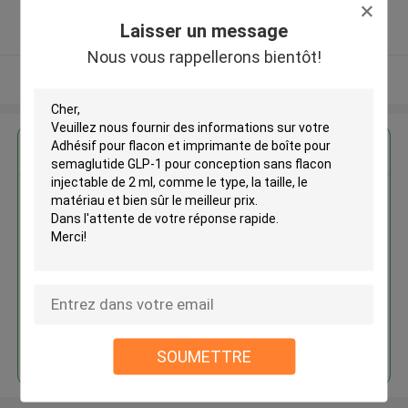
5.0
Laisser un message
Fournisseur vérifié
Nous vous rappellerons bientôt!
Regardez plus
Adhésif pour flacon et
imprimante de boîte pour
semaglutide GLP-1 pour
conception sans flacon
injectable de 2 ml
Continuer
SOUMETTRE