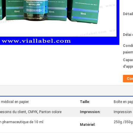
Détai
Délai 
Condi
paiem
Capac
d'app
Co
 médical en papier.
Taille:
Boîte en pap
esoins du client, CMYK, Panton colore
Impression:
Impression 
ion pharmaceutique de 10 ml
250g /350g 
Matériel: