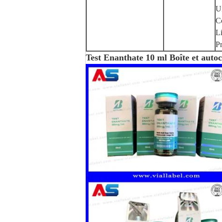
Un
C
Li
P
Test Enanthate 10 ml Boîte et autoc