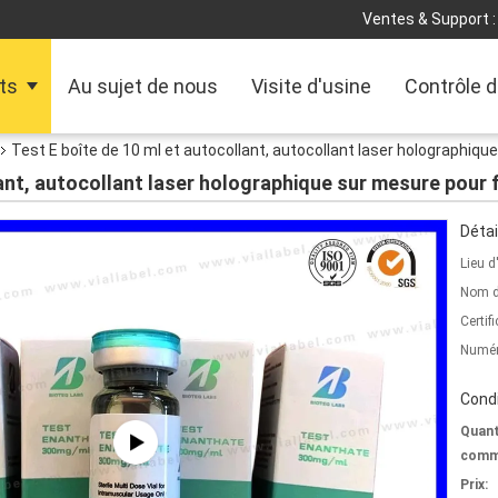
Ventes & Support :
ts
Au sujet de nous
Visite d'usine
Contrôle d
Test E boîte de 10 ml et autocollant, autocollant laser holographiqu
ant, autocollant laser holographique sur mesure pour 
Détai
Lieu d
Nom d
Certifi
Numér
Condi
Quant
comm
Prix: