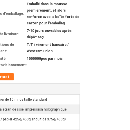
Emballé dans la mousse
premièrement, et alors
ls d'emballage:
renforcé avec la boîte forte de
carton pour l'emballag
7-10 jours ouvrables après
de livraison:
dépôt reçu
tions de
T/T / virement bancaire /
ent:
Westerm union
ité
1000000pcs par mois
rovisionnement:
ntact
ier de 10 ml de taille standard
à écran de soie, impression holographique
/ papier 425g/450g enduit de 375g/400g/