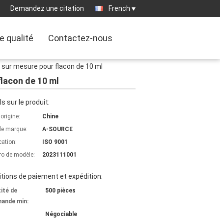
Demandez une citation
French
e qualité
Contactez-nous
e sur mesure pour flacon de 10 ml
flacon de 10 ml
ls sur le produit:
'origine:
Chine
e marque:
A-SOURCE
cation:
ISO 9001
o de modèle:
2023111001
tions de paiement et expédition:
ité de
500 pièces
ande min:
Négociable