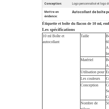
Conception:
Logo personnalisé et logo 
Autocollant de boîte p
Mettre en
évidence:
Étiquette et boîte du flacon de 10 ml, e
Les spécifications
10 ml Boîte et
Taille
B
autocollant
6
A
la
Matériel
B
A
Utilisation pour
E
Les couleurs
C
Conception
C
Se
C
Nombre de
5
pièces