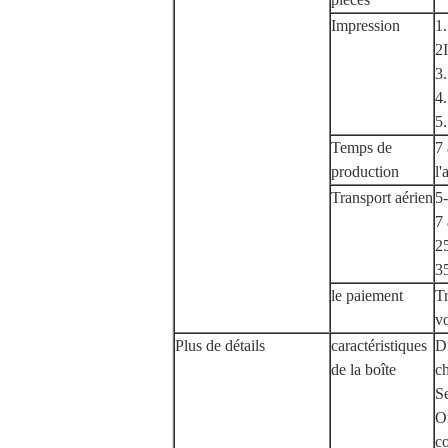
Impression
1
2
3.
4.
5.
Temps de
7 
production
l'
Transport aérien
5
7 
25
35
le paiement
Tr
vo
Plus de détails
caractéristiques
Di
de la boîte
ch
Se
On
co