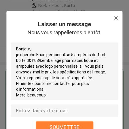
No4, 7 Floor , KaiTu
development Building, No 33
,Wang Jiao , Jiulong district
Laisser un message
,Chine
Nous vous rappellerons bientôt!
5.0
Fournisseur vérifié
Regardez plus
Enan personnalisé 5 ampères de
1 ml boîte d'emballage
pharmaceutique et ampoules
avec logo personnalisé
SOUMETTRE