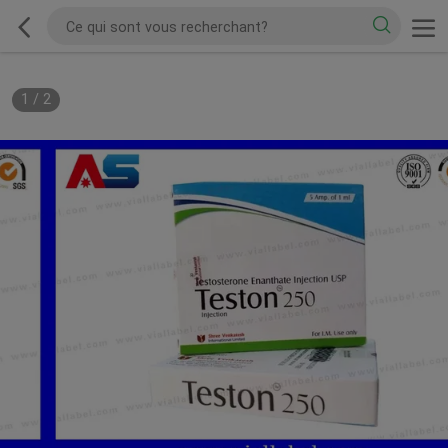
1
/
2