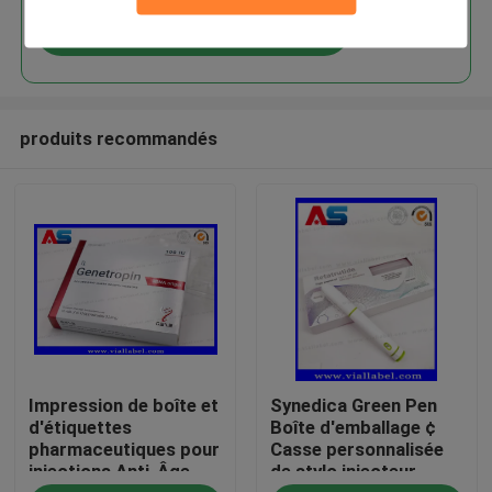
Continuer
produits recommandés
Maison
Impression de boîte et
Synedica Green Pen
Produits
d'étiquettes
Boîte d'emballage ¢
pharmaceutiques pour
Casse personnalisée
injections Anti-Âge
de stylo injecteur
Au sujet de nous