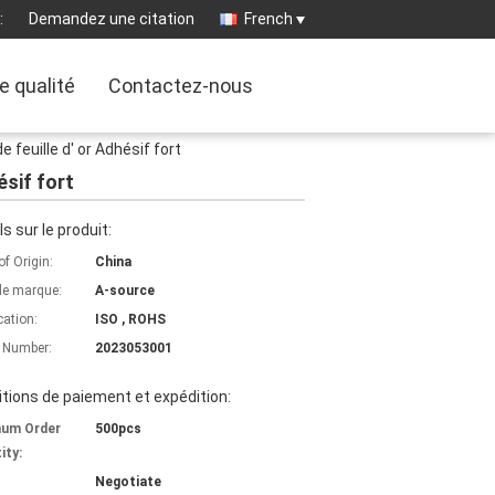
:
Demandez une citation
French
e qualité
Contactez-nous
 feuille d' or Adhésif fort
ésif fort
ls sur le produit:
of Origin:
China
e marque:
A-source
cation:
ISO , ROHS
 Number:
2023053001
tions de paiement et expédition:
mum Order
500pcs
ity:
Negotiate