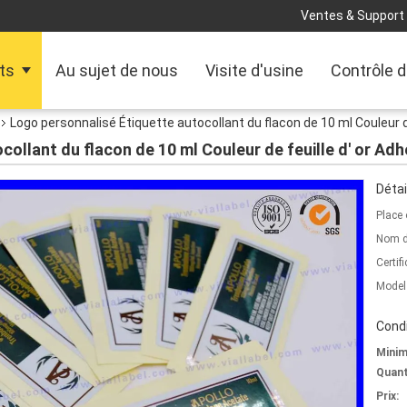
Ventes & Support 
ts
Au sujet de nous
Visite d'usine
Contrôle d
Logo personnalisé Étiquette autocollant du flacon de 10 ml Couleur de
ollant du flacon de 10 ml Couleur de feuille d' or Adh
Détai
Place 
Nom d
Certifi
Model
Condi
Mini
Quant
Prix: