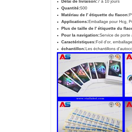
Délai de livraison:
7 à 10 jours
Quantité:
500
Matériau de l' étiquette du flacon:
P
Applications:
Emballage pour Hcg, Pept
Plus de taille de l' étiquette du fla
Pour la navigation:
Service de porte 
Caractéristiques:
Foil d'or, emballag
échantillon:
Les échantillons d'autoco