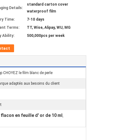
standard carton cover
ging Details:
waterproof film
ery Time:
7-10 days
ent Terms:
TT, Wise, Alipay, WU, MG
 Ability:
500,000pcs per week
ntact
pp CHOYEZ le film blanc de perle
rque adaptés aux besoins du client
t
flacon en feuille d' or de 10 ml
,