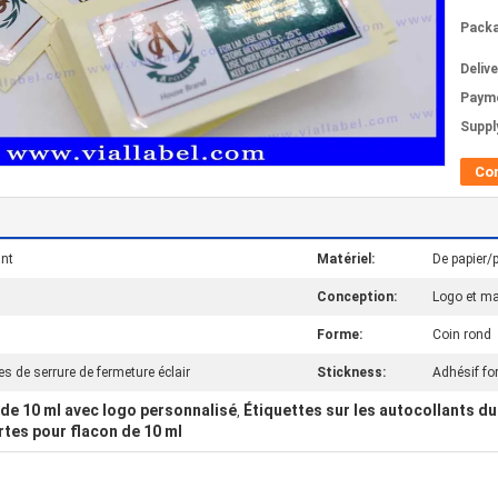
Packa
Deliv
Paym
Supply
Co
ant
Matériel:
De papier/
Conception:
Logo et ma
Forme:
Coin rond
es de serrure de fermeture éclair
Stickness:
Adhésif for
 de 10 ml avec logo personnalisé
Étiquettes sur les autocollants du 
,
rtes pour flacon de 10 ml