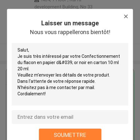
development Building, No 33
,Wang Jiao , Jiulong district
,Chine
Laisser un message
5.0
Nous vous rappellerons bientôt!
Fournisseur vérifié
Regardez plus
Confectionnement du flacon en
papier d' or noir en carton 10 ml
20 ml
SOUMETTRE