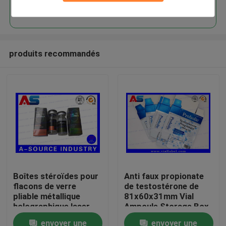
Continuer
produits recommandés
Maison
Boîtes stéroïdes pour
Anti faux propionate
flacons de verre
de testostérone de
Produits
pliable métallique
81x60x31mm Vial
holographique laser
Ampoule Storage Box
Étiquette des boîtes
For 1ml
envoyer une
envoyer une
Au sujet de nous