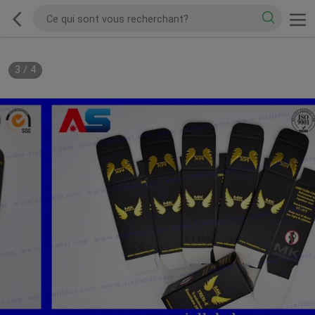
3
/
4