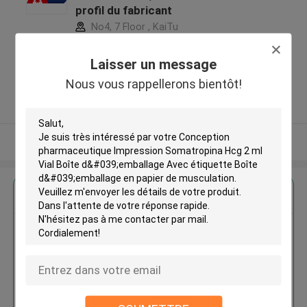
profil du fabricant
No4, 7 Floor , KaiTu
development Building, No 33
,Wang Jiao , Jiulong district
Laisser un message
,Chine
Nous vous rappellerons bientôt!
5.0
Fournisseur vérifié
Regardez plus
Conception pharmaceutique
Impression Somatropina Hcg 2
ml Vial Boîte d'emballage Avec
étiquette Boîte d'emballage en
papier de musculation