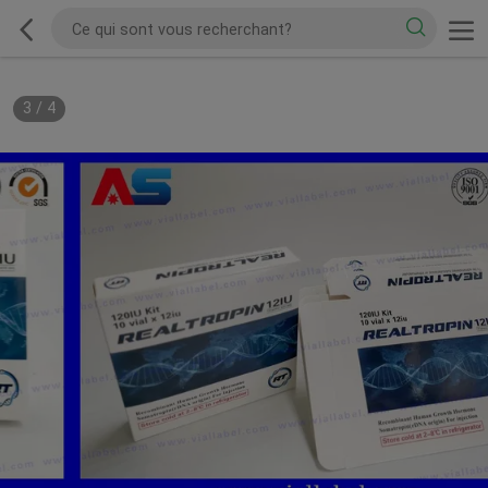
3
/
4