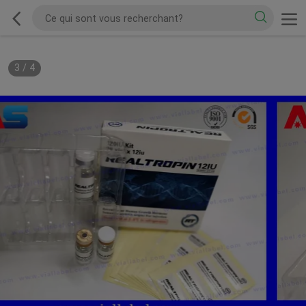
3
/
4