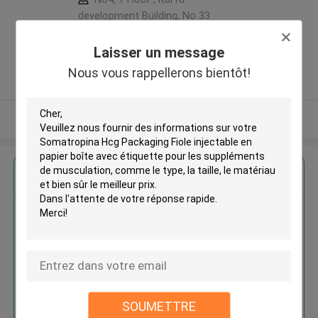
development Building, No 33
,Wang Jiao , Jiulong district
,Chine
Laisser un message
5.0
Nous vous rappellerons bientôt!
Fournisseur vérifié
Regardez plus
Somatropina Hcg Packaging
Fiole injectable en papier boîte
avec étiquette pour les
suppléments de musculation
SOUMETTRE