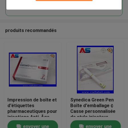
Continuer
produits recommandés
Maison
Impression de boîte et
Synedica Green Pen
d'étiquettes
Boîte d'emballage ¢
Produits
pharmaceutiques pour
Casse personnalisée
injections Anti-Âge
de stylo injecteur
191AA en petits
peptidique pour Reta
envoyer une
envoyer une
Au sujet de nous