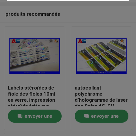
produits recommandés
Labels stéroïdes de
autocollant
fiole des fioles 10ml
polychrome
Maison
en verre, impression
d'hologramme de laser
stéroïde faite sur
des fioles 4C, GV
commande
imprimant des labels
Produits
envoyer une
envoyer une
d'autocollant
de bouteille
demande
demande
Au sujet de nous