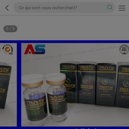
2
/
5