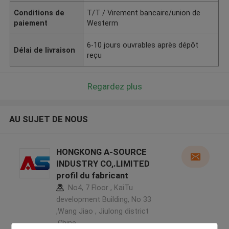
Conditions de
T/T / Virement bancaire/union de
paiement
Westerm
6-10 jours ouvrables après dépôt
Délai de livraison
reçu
Regardez plus
AU SUJET DE NOUS
HONGKONG A-SOURCE
INDUSTRY CO,.LIMITED
profil du fabricant
No4, 7 Floor , KaiTu
development Building, No 33
,Wang Jiao , Jiulong district
,Chine