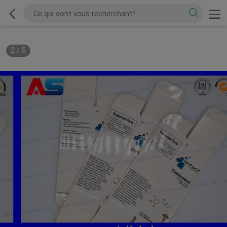
2
/
5