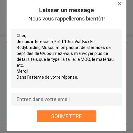
5.0
Laisser un message
Fournisseur vérifié
Nous vous rappellerons bientôt!
Regardez plus
Petit 10ml Vial Box For
Bodybuilding Musculation
paquet de stéroïdes de peptides
de GV
Continuer
SOUMETTRE