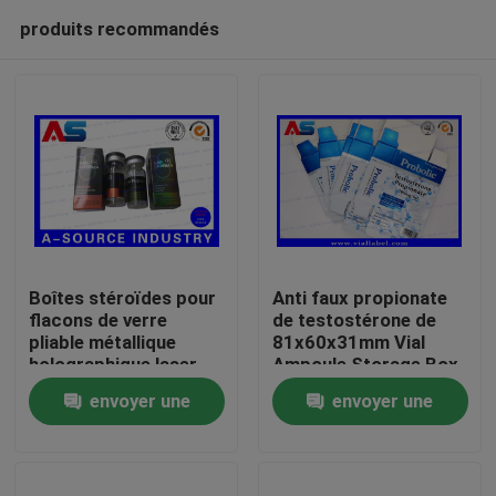
produits recommandés
Boîtes stéroïdes pour
Anti faux propionate
flacons de verre
de testostérone de
pliable métallique
81x60x31mm Vial
Maison
holographique laser
Ampoule Storage Box
Étiquette des boîtes
For 1ml
envoyer une
envoyer une
pharmaceutiques
Produits
demande
demande
Au sujet de nous