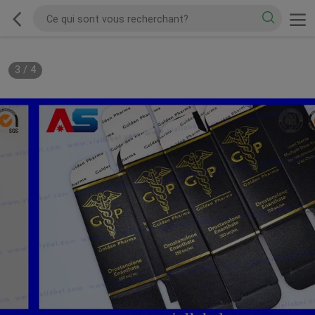
3
/
4