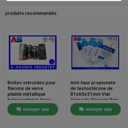
produits recommandés
Boîtes stéroïdes pour
Anti faux propionate
flacons de verre
de testostérone de
Maison
pliable métallique
81x60x31mm Vial
holographique laser
Ampoule Storage Box
Étiquette des boîtes
For 1ml
Produits
envoyer une
envoyer une
pharmaceutiques
demande
demande
Au sujet de nous