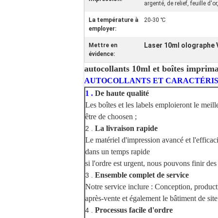
argenté, de relief, feuille d'or,
La température à
20-30 ℃
employer:
Laser 10ml olographe V
Mettre en
évidence:
autocollants 10ml et boîtes impriman
AUTOCOLLANTS ET CARACTÉRIS
1 .
De haute qualité
Les boîtes et les labels emploieront le meil
être de choosen ;
La livraison rapide
2 .
Le matériel d'impression avancé et l'effica
dans un temps rapide
si l'ordre est urgent, nous pouvons finir des 
Ensemble complet de service
3 .
Notre service inclure : Conception, produc
après-vente et également le bâtiment de sit
Processus facile d'ordre
4 .