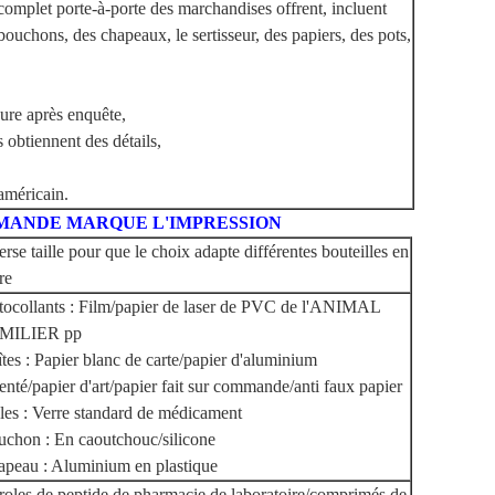
complet porte-à-porte des marchandises offrent, incluent
 bouchons, des chapeaux, le sertisseur, des papiers, des pots,
ure après enquête,
s obtiennent des détails,
américain.
MMANDE MARQUE L'IMPRESSION
erse taille pour que le choix adapte différentes bouteilles en
re
ocollants : Film/papier de laser de PVC de l'ANIMAL
MILIER pp
tes : Papier blanc de carte/papier d'aluminium
enté/papier d'art/papier fait sur commande/anti faux papier
les : Verre standard de médicament
chon : En caoutchouc/silicone
peau : Aluminium en plastique
roles de peptide de pharmacie de laboratoire/comprimés de