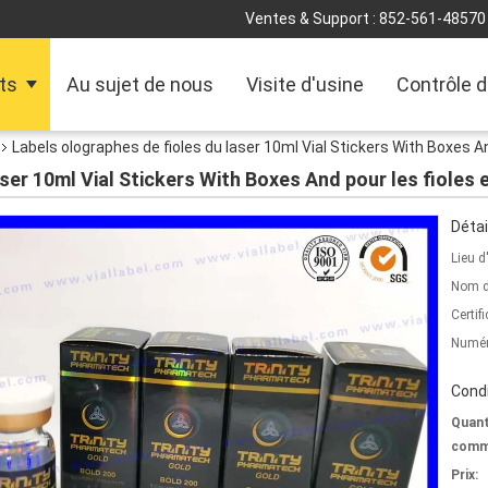
Ventes & Support :
852-561-48570
ts
Au sujet de nous
Visite d'usine
Contrôle d
Labels olographes de fioles du laser 10ml Vial Stickers With Boxes An
ser 10ml Vial Stickers With Boxes And pour les fioles 
Détai
Lieu d
Nom d
Certifi
Numér
Condi
Quant
comm
Prix: