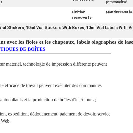
 t
personnalisé
Finition
Matt finissent la 
recouverte:
ial Stickers
10ml Vial Stickers With Boxes
10ml Vial Labels With Vi
,
,
t avec les fioles et les chapeaux,
labels
olographes
de
las
TIQUES DE BOÎTES
leur matériel, technologie de impression différente peuvent
cité efficace de travail peuvent exécuter des commandes
autocollants et la production de boîtes d'ici 5 jours ;
tion, expédition, dédouanement, paiement de devoir, service
e Web.