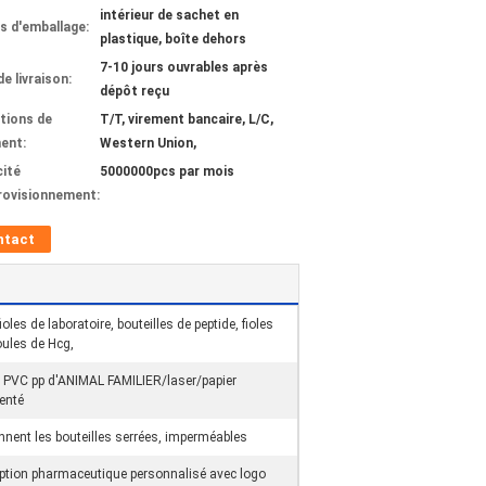
intérieur de sachet en
ls d'emballage:
plastique, boîte dehors
7-10 jours ouvrables après
de livraison:
dépôt reçu
tions de
T/T, virement bancaire, L/C,
ent:
Western Union,
ité
5000000pcs par mois
rovisionnement:
ntact
ioles de laboratoire, bouteilles de peptide, fioles
oules de Hcg,
e PVC pp d'ANIMAL FAMILIER/laser/papier
enté
iennent les bouteilles serrées, imperméables
ption pharmaceutique personnalisé avec logo