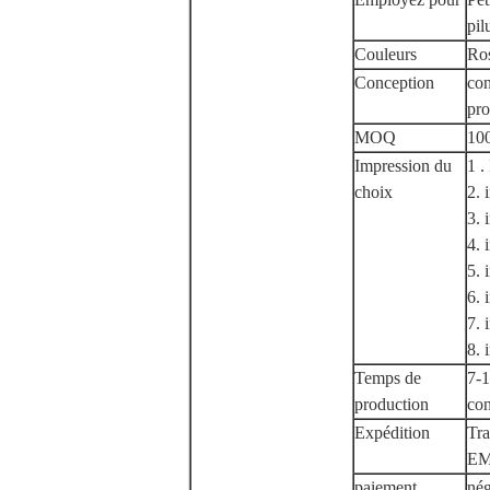
pil
Couleurs
Ros
Conception
con
pro
MOQ
10
Impression du
1 
choix
2. 
3. 
4. 
5. 
6. 
7. 
8. 
Temps de
7-1
production
con
Expédition
Tra
EM
paiement
nég