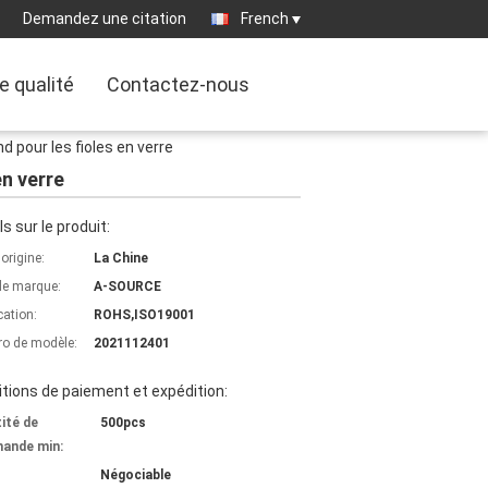
Demandez une citation
French
e qualité
Contactez-nous
d pour les fioles en verre
en verre
ls sur le produit:
'origine:
La Chine
e marque:
A-SOURCE
cation:
ROHS,ISO19001
o de modèle:
2021112401
tions de paiement et expédition:
ité de
500pcs
ande min:
Négociable