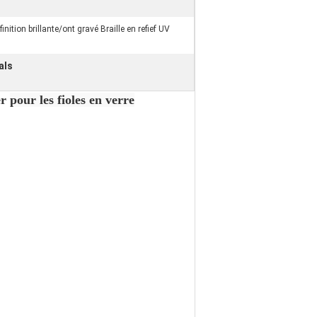
finition brillante/ont gravé Braille en refief UV
als
er
pour les fioles en verre