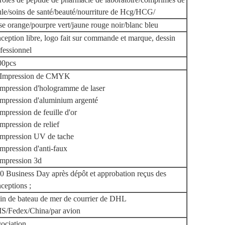
ule/soins de santé/beauté/nourriture de Hcg/HCG/
e orange/pourpre vert/jaune rouge noir/blanc bleu
ception libre, logo fait sur commande et marque, dessin
fessionnel
00pcs
. Impression de CMYK
impression d'hologramme de laser
impression d'aluminium argenté
impression de feuille d'or
impression de relief
impression UV de tache
impression d'anti-faux
impression 3d
0 Business Day après dépôt et approbation reçus des
ceptions ;
in de bateau de mer de courrier de DHL
S/Fedex/China/par avion
ociation