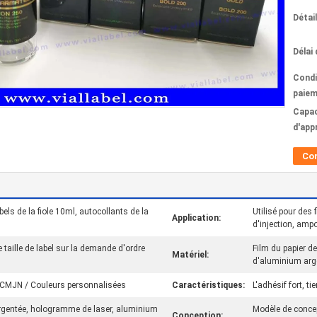
Détai
Délai 
Condi
paiem
Capac
d'app
Co
bels de la fiole 10ml, autocollants de la
Utilisé pour des f
Application:
d'injection, amp
taille de label sur la demande d'ordre
Film du papier d
Matériel:
d'aluminium arg
 CMJN / Couleurs personnalisées
Caractéristiques:
L'adhésif fort, t
rgentée, hologramme de laser, aluminium
Modèle de conce
Conception: