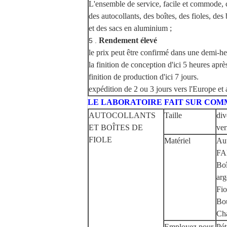
L'ensemble de service, facile et commode, 
des autocollants, des boîtes, des fioles, des
et des sacs en aluminium ;
Rendement élevé
5 .
le prix peut être confirmé dans une demi-he
la finition de conception d'ici 5 heures aprè
finition de production d'ici 7 jours.
expédition de 2 ou 3 jours vers l'Europe et 
LE LABORATOIRE FAIT SUR CO
AUTOCOLLANTS
Taille
div
ET BOÎTES DE
ver
FIOLE
Matériel
Aut
FA
Boî
arg
Fio
Bou
Cha
Employez pour
Pét