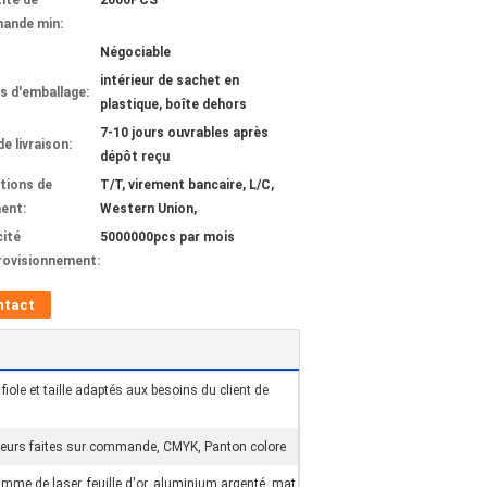
ité de
2000PCS
ande min:
Négociable
intérieur de sachet en
ls d'emballage:
plastique, boîte dehors
7-10 jours ouvrables après
de livraison:
dépôt reçu
tions de
T/T, virement bancaire, L/C,
ent:
Western Union,
ité
5000000pcs par mois
rovisionnement:
ntact
 fiole et taille adaptés aux besoins du client de
leurs faites sur commande, CMYK, Panton colore
mme de laser, feuille d'or, aluminium argenté, mat