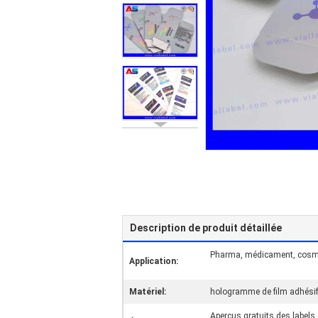
Description de produit détaillée
Pharma, médicament, cosmét
Application:
Matériel:
hologramme de film adhés
Aperçus gratuits des labels 