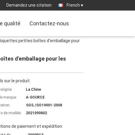
Demandez une citation
French
e qualité
Contactez-nous
étiquettes petites boîtes d'emballage pour
boîtes d'emballage pour les
ls sur le produit:
'origine:
La Chine
e marque:
A-SOURCE
cation:
SGS, ISO19001-2008
o de modèle:
2021090802
tions de paiement et expédition: