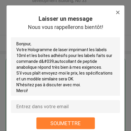
development Building, No 33
,Wang Jiao , Jiulong district
,Chine
Laisser un message
5.0
Nous vous rappellerons bientôt!
Fournisseur vérifié
Regardez plus
Hologramme de laser imprimant
les labels 10ml et les boîtes
adhésifs pour les labels faits sur
commande d'autocollant de
peptide anabolique
SOUMETTRE
Continuer