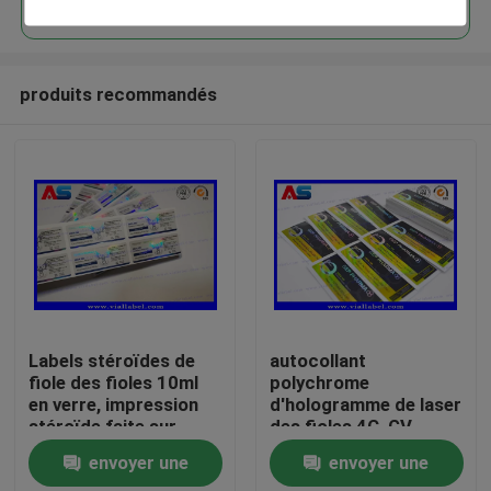
produits recommandés
Maison
Labels stéroïdes de
autocollant
fiole des fioles 10ml
polychrome
en verre, impression
d'hologramme de laser
Produits
stéroïde faite sur
des fioles 4C, GV
commande
imprimant des labels
envoyer une
envoyer une
d'autocollant
de bouteille
Au sujet de nous