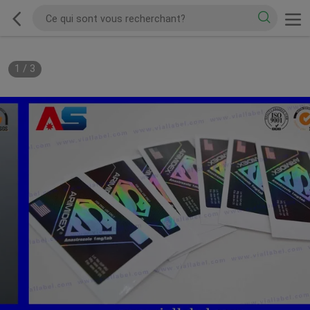
1
/
3