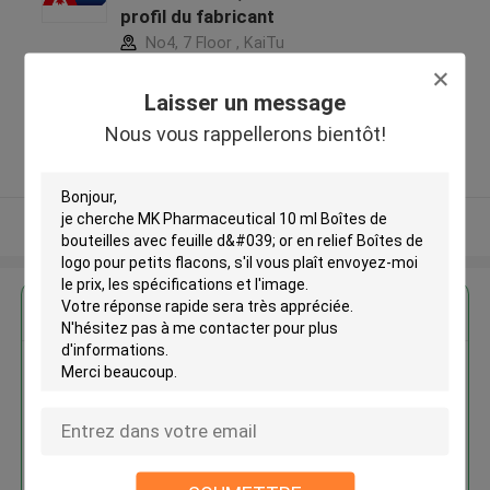
profil du fabricant
No4, 7 Floor , KaiTu
development Building, No 33
,Wang Jiao , Jiulong district
Laisser un message
,Chine
Nous vous rappellerons bientôt!
5.0
Fournisseur vérifié
Regardez plus
MK Pharmaceutical 10 ml Boîtes
de bouteilles avec feuille d' or en
relief Boîtes de logo pour petits
flacons