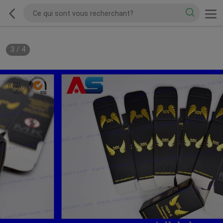
3
/
4