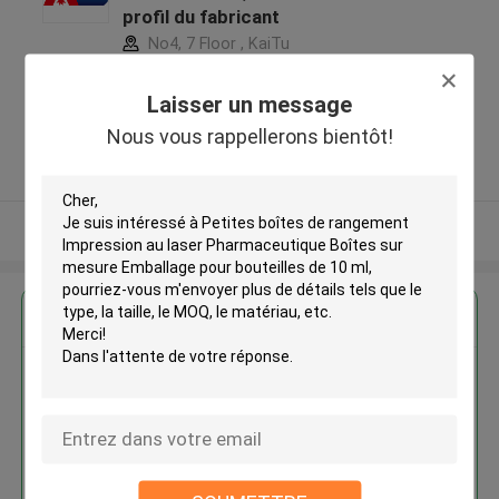
profil du fabricant
No4, 7 Floor , KaiTu
development Building, No 33
,Wang Jiao , Jiulong district
Laisser un message
,Chine
Nous vous rappellerons bientôt!
5.0
Fournisseur vérifié
Regardez plus
Petites boîtes de rangement
Impression au laser
Pharmaceutique Boîtes sur
mesure Emballage pour
bouteilles de 10 ml