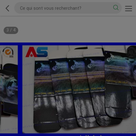
3
/
4