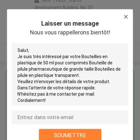
No4, 7 Floor , KaiTu
development Building, No 33
,Wang Jiao , Jiulong district
,Chine
Laisser un message
5.0
Nous vous rappellerons bientôt!
Fournisseur vérifié
Regardez plus
Bouteilles en plastique de 50 ml
pour comprimés Bouteille de
pilule pharmaceutique de grande
taille Bouteilles de pilule en
plastique transparent
SOUMETTRE