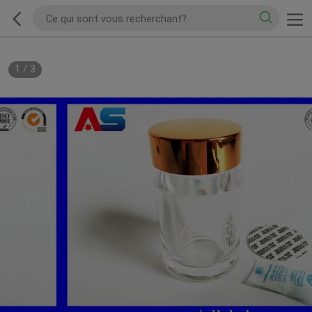
1
/
3