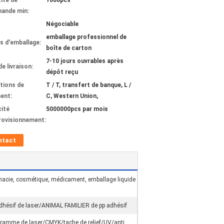
ité de
1000pcs
ande min:
Négociable
emballage professionnel de
ls d'emballage:
boîte de carton
7-10 jours ouvrables après
de livraison:
dépôt reçu
tions de
T / T, transfert de banque, L /
ent:
C, Western Union,
ité
5000000pcs par mois
rovisionnement:
ntact
acie, cosmétique, médicament, emballage liquide
adhésif de laser/ANIMAL FAMILIER de pp adhésif
ramme de laser/CMYK/tache de relief/UV/anti