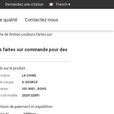
Demandez une citation
French
e qualité
Contactez-nous
te de finition couleurs faites sur
urs faites sur commande pour des
ls sur le produit:
'origine:
LA CHINE
e marque:
A-SOURCE
cation:
ISO 9001 , ROHS
o de modèle:
2020122801
tions de paiement et expédition: