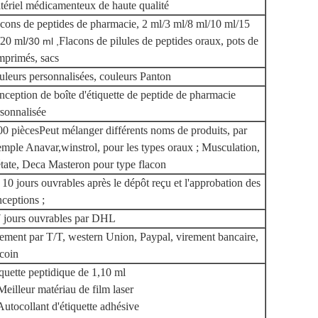
ériel médicamenteux de haute qualité
cons de peptides de pharmacie, 2 ml/3 ml/8 ml/10 ml/15
/20 ml
Flacons de pilules de peptides oraux, pots de
/30 ml ,
mprimés, sacs
leurs personnalisées, couleurs Panton
ception de boîte d'étiquette de peptide de pharmacie
sonnalisée
00 pièces
Peut mélanger différents noms de produits, par
emple Anavar,
winstrol, pour les types oraux ; Musculation,
tate, Deca Masteron pour type flacon
 10 jours ouvrables après le dépôt reçu et l'approbation des
ceptions ;
7 jours ouvrables par DHL
ement par T/T, western Union, Paypal, virement bancaire,
coin
quette peptidique de 1,10 ml
Meilleur matériau de film laser
Autocollant d'étiquette adhésive