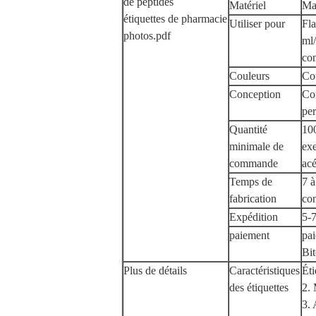
de peptides
Matériel
Mat
étiquettes de pharmacie
Utiliser pour
Fla
photos.pdf
ml
co
Couleurs
Cou
Conception
Con
per
Quantité
10
minimale de
ex
commande
acé
Temps de
7 à
fabrication
con
Expédition
5-
paiement
pai
Bit
Plus de détails
Caractéristiques
Éti
des étiquettes
2. 
3. 