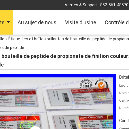
Ventes & Support :
852-561-48570
ts
Au sujet de nous
Visite d'usine
Contrôle d
lle
Étiquettes et boîtes brillantes de bouteille de peptide de propiona
s de peptide
e bouteille de peptide de propionate de finition coule
de
Détai
Lieu d
Nom d
Certifi
Numér
Condi