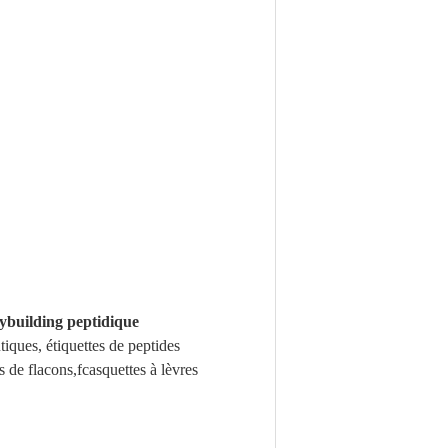
ybuilding peptidique
tiques, étiquettes de peptides
s de flacons
,f
casquettes à lèvres