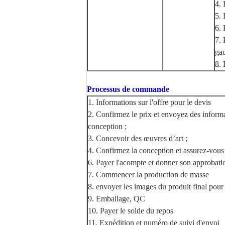
4. 
5.
6. 
7. 
gau
8. 
Processus de commande
1. Informations sur l'offre pour le devis
2. Confirmez le prix et envoyez des informa
conception ;
3. Concevoir des œuvres d’art ;
4. Confirmez la conception et assurez-vous 
6. Payer l'acompte et donner son approbati
7. Commencer la production de masse
8. envoyer les images du produit final pour
9. Emballage, QC
10. Payer le solde du repos
11. Expédition et numéro de suivi d'envoi