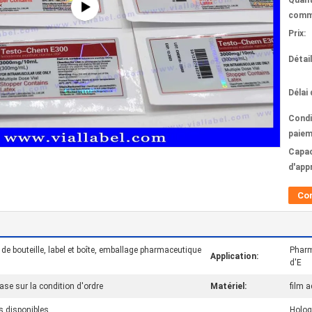
Quant
comm
Prix:
Détai
Délai 
Condi
paiem
Capac
d'app
Co
l de bouteille, label et boîte, emballage pharmaceutique
Pharm
Application:
d'E
ase sur la condition d'ordre
Matériel:
film 
s disponibles
Holog