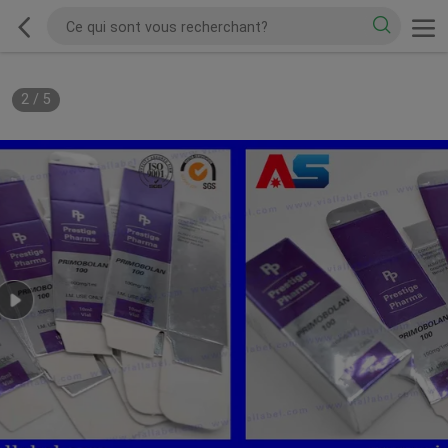
2
/
5