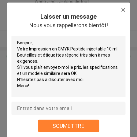
,Wang Jiao , Jiulong district
,Chine
Laisser un message
5.0
Fournisseur vérifié
Nous vous rappellerons bientôt!
Regardez plus
Impression en CMYK Peptide
injectable 10 ml Bouteilles et
étiquettes
SOUMETTRE
Continuer