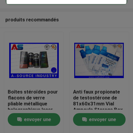
produits recommandés
Boîtes stéroïdes pour
Anti faux propionate
Maison
flacons de verre
de testostérone de
pliable métallique
81x60x31mm Vial
holographique laser
Ampoule Storage Box
Produits
Étiquette des boîtes
For 1ml
envoyer une
envoyer une
pharmaceutiques
Au sujet de nous
demande
demande