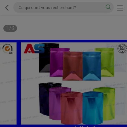
1
/
2