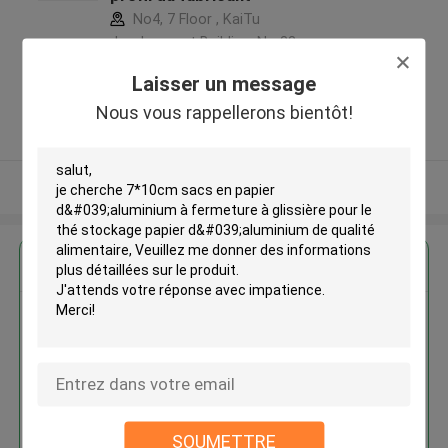
No4, 7 Floor , KaiTu
development Building, No 33
,Wang Jiao , Jiulong district
Laisser un message
,Chine
Nous vous rappellerons bientôt!
5.0
Fournisseur vérifié
Regardez plus
7*10cm sacs en papier
d'aluminium à fermeture à
glissière pour le thé stockage
papier d'aluminium de qualité
alimentaire
SOUMETTRE