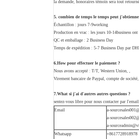
la demande, honoraires témoin sera tout retourné
5. combien de temps le temps peut j'obtienne
Échantillon : jours 7-9working
Production en vrac : les jours 10-14business ont
QC et emballage : 2 Business Day
Temps de expédition : 5-7 Business Day par DHL 
6.How pour effectuer le paiement ?
Nous avons accepté : T/T, Western Union, ,
Virement bancaire de Paypal, compte de société,
7.What si j'ai d'autres autres questions ?
sentez-vous libre pour nous contacter par l'emai
Email
a-sourcesales001@
a-sourcesales002@
a-sourceadmin@vi
Whatsapp
+8617728918978