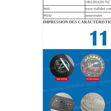
+8615814201702
Web
www.viallabel.co
Wickr
asourcesales
IMPRESSION DES CARACTÉRISTI