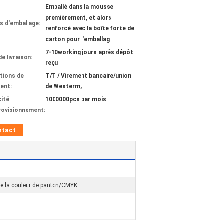
Emballé dans la mousse
premièrement, et alors
ls d'emballage:
renforcé avec la boîte forte de
carton pour l'emballag
7-10working jours après dépôt
de livraison:
reçu
tions de
T/T / Virement bancaire/union
ent:
de Westerm,
ité
1000000pcs par mois
rovisionnement:
ntact
 de la couleur de panton/CMYK