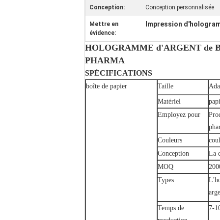
Conception:
Conception personnalisée
Impression d'hologram
Mettre en
évidence:
HOLOGRAMME d'ARGENT de BO
PHARMA
SPÉCIFICATIONS
boîte de papier
Taille
Ada
Matériel
pap
Employez pour
Prod
pha
Couleurs
cou
Conception
La 
MOQ
200
Types
L'h
arge
Temps de
7-10