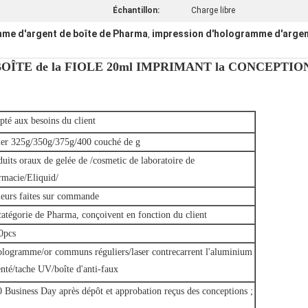
Échantillon:
Charge libre
me d'argent de boîte de Pharma
impression d'hologramme d'argent
,
ÎTE de la FIOLE 20ml IMPRIMANT la CONCEPTI
pté aux besoins du client
ier 325g/350g/375g/400 couché de g
uits oraux de gelée de /cosmetic de laboratoire de
rmacie/Eliquid/
leurs faites sur commande
catégorie de Pharma, conçoivent en fonction du client
0pcs
ologramme/or communs réguliers/laser contrecarrent l'aluminium
nté/tache UV/boîte d'anti-faux
 Business Day après dépôt et approbation reçus des conceptions ;