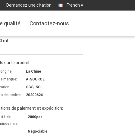
Demandez une citation
French
e qualité
Contactez-nous
0 ml
ls sur le produit:
'origine:
La Chine
e marque:
A-SOURCE
cation:
SGS,ISO
o de modèle:
20200624
tions de paiement et expédition:
ité de
2000pcs
ande min:
Négociable