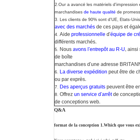
2.Our a avancé les matériels d'impression e
marchandises
de haute qualité
de promesse 
3. Les clients de 90% sont d'UE, Etats-Unis
avec
des marchés
de ces pays et éga
Aide
professionnelle
d'
équipe de cr
4.
différents marchés.
Nous
avons l'entrepôt au R-U
, ainsi
5.
de boîte
marchandises d'une adresse BRITANN
La diverse expédition
peut être de ch
6.
ou par exprès.
Des aperçus gratuits
peuvent être en
7.
Offrez
un service d'arrêt
de conceptio
8.
de conceptions web.
Q&A
format de la conception 1.Which que vous ex