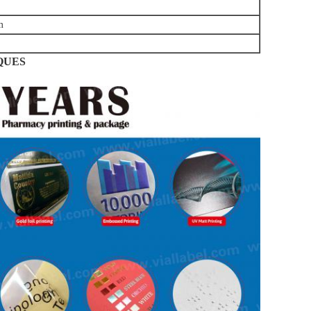
m
QUES