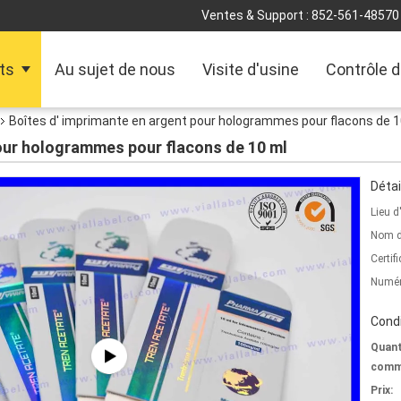
Ventes & Support :
852-561-48570
ts
Au sujet de nous
Visite d'usine
Contrôle d
Boîtes d' imprimante en argent pour hologrammes pour flacons de 1
pour hologrammes pour flacons de 10 ml
Détai
Lieu d
Nom d
Certifi
Numér
Condi
Quant
comm
Prix: