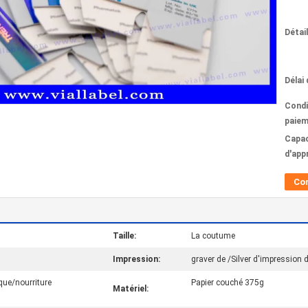
Détai
Délai 
Condi
paiem
Capac
d'app
Co
Taille:
La coutume
Impression:
graver de /Silver d'impression
ue/nourriture
Papier couché 375g
Matériel: