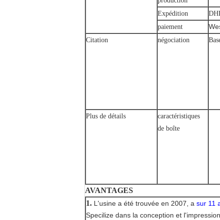
production
Expédition
DHL
Wes
paiement
Citation
négociation
Base
Plus de détails
caractéristiques
de boîte
AVANTAGES
1.
L'usine a été trouvée en 2007, a
sur 11 
Specilize dans la conception et l'impressi