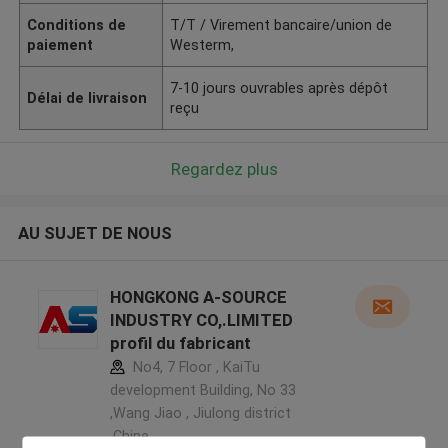
Conditions de
T/T / Virement bancaire/union de
paiement
Westerm,
7-10 jours ouvrables après dépôt
Délai de livraison
reçu
Regardez plus
AU SUJET DE NOUS
HONGKONG A-SOURCE
INDUSTRY CO,.LIMITED
profil du fabricant
No4, 7 Floor , KaiTu
development Building, No 33
,Wang Jiao , Jiulong district
,Chine