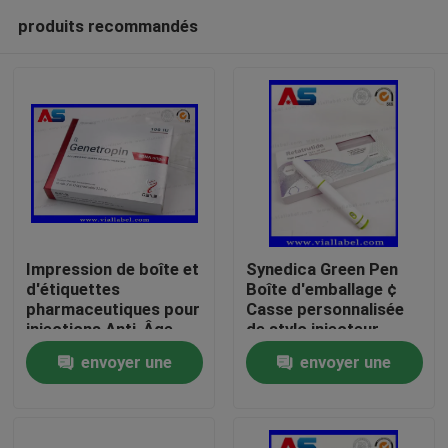
produits recommandés
Impression de boîte et
Synedica Green Pen
d'étiquettes
Boîte d'emballage ¢
pharmaceutiques pour
Casse personnalisée
Maison
injections Anti-Âge
de stylo injecteur
191AA en petits
peptidique pour Reta
envoyer une
envoyer une
flacons de 3 ml
stylo injecteur
Produits
Genetropin
peptidique 40 mg,
demande
demande
stylo injecteur
Synedica
Au sujet de nous