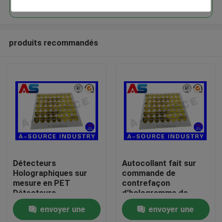
produits recommandés
Maison
Détecteurs
Autocollant fait sur
Holographiques sur
commande de
mesure en PET
contrefaçon
Produits
Détecteurs
d'hologramme de
Holographiques 3D
sécurité d'or anti avec
envoyer une
envoyer une
Détecteurs anti-
le numéro de
Au sujet de nous