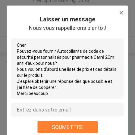
development Building, No 33
,Wang Jiao , Jiulong district
,Chine
Laisser un message
5.0
Nous vous rappellerons bientôt!
Fournisseur vérifié
Regardez plus
Autocollants de code de
sécurité personnalisés pour
pharmacie Carré 2Cm anti-faux
SOUMETTRE
Continuer