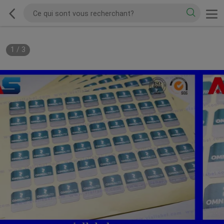
1
/
3