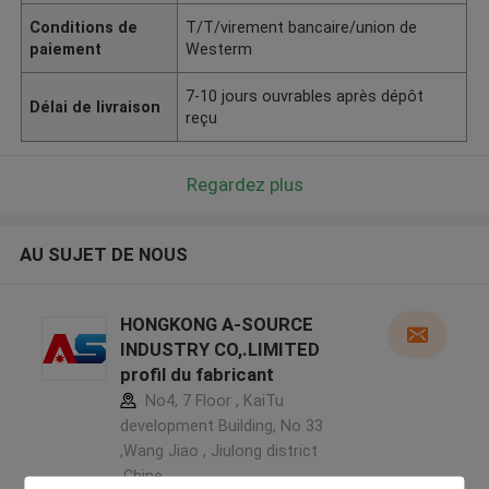
Conditions de
T/T/virement bancaire/union de
paiement
Westerm
7-10 jours ouvrables après dépôt
Délai de livraison
reçu
Regardez plus
AU SUJET DE NOUS
HONGKONG A-SOURCE
INDUSTRY CO,.LIMITED
profil du fabricant
No4, 7 Floor , KaiTu
development Building, No 33
,Wang Jiao , Jiulong district
,Chine