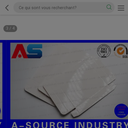
3
/
4