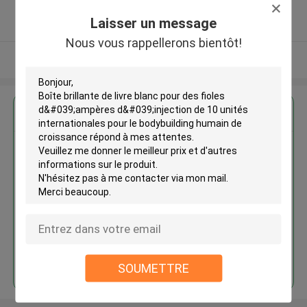
5.0
Laisser un message
Fournisseur vérifié
Nous vous rappellerons bientôt!
Regardez plus
Boîte brillante de livre blanc
pour des fioles d'ampères
d'injection de 10 unités
internationales pour le
bodybuilding humain de
croissance
Continuer
SOUMETTRE