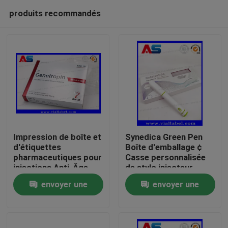
produits recommandés
Impression de boîte et
Synedica Green Pen
d'étiquettes
Boîte d'emballage ¢
pharmaceutiques pour
Casse personnalisée
Maison
injections Anti-Âge
de stylo injecteur
191AA en petits
peptidique pour Reta
envoyer une
envoyer une
flacons de 3 ml
stylo injecteur
Produits
Genetropin
peptidique 40 mg,
demande
demande
stylo injecteur
Synedica
Au sujet de nous