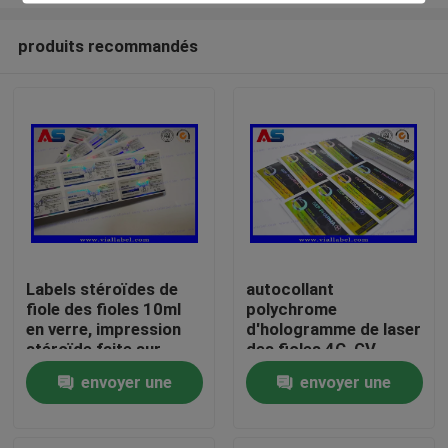
produits recommandés
Labels stéroïdes de
autocollant
fiole des fioles 10ml
polychrome
Maison
en verre, impression
d'hologramme de laser
stéroïde faite sur
des fioles 4C, GV
commande
imprimant des labels
Produits
envoyer une
envoyer une
d'autocollant
de bouteille
demande
demande
Au sujet de nous