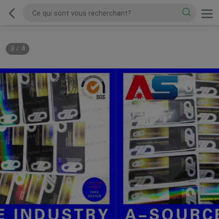
3
/
4