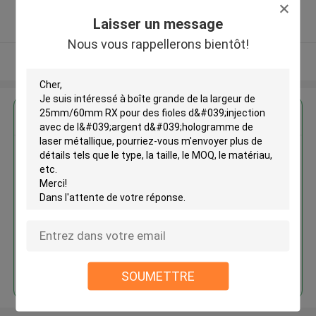
5.0
Laisser un message
Fournisseur vérifié
Nous vous rappellerons bientôt!
Regardez plus
Boîte grande de la largeur de
25mm/60mm RX pour des fioles
d'injection avec de l'argent
d'hologramme de laser
métallique
Continuer
SOUMETTRE