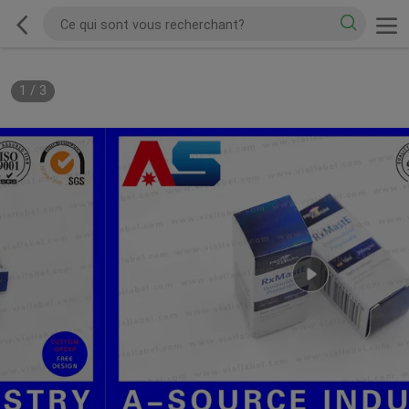
1
/
3