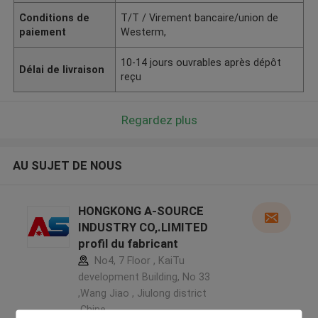
Conditions de
T/T / Virement bancaire/union de
paiement
Westerm,
10-14 jours ouvrables après dépôt
Délai de livraison
reçu
Regardez plus
AU SUJET DE NOUS
HONGKONG A-SOURCE
INDUSTRY CO,.LIMITED
profil du fabricant
No4, 7 Floor , KaiTu
development Building, No 33
,Wang Jiao , Jiulong district
,Chine