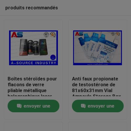
produits recommandés
Boîtes stéroïdes pour
Anti faux propionate
flacons de verre
de testostérone de
pliable métallique
81x60x31mm Vial
Maison
holographique laser
Ampoule Storage Box
Étiquette des boîtes
For 1ml
envoyer une
envoyer une
pharmaceutiques
Produits
demande
demande
Au sujet de nous