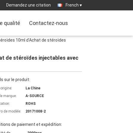
Demandez une citation
French
e qualité
Contactez-nous
éroïdes 10ml d'Achat de stéroïdes
t de stéroïdes injectables avec
ls sur le produit:
'origine:
La Chine
e marque:
A-SOURCE
cation:
ROHS
o de modèle:
20171008-2
tions de paiement et expédition: