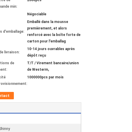
ité de
2000pcs
ande min:
Négociable
Emballé dans la mousse
premièrement, et alors
ls d'emballage:
renforcé avec la boîte forte de
carton pour l'emballag
10-14 jours ouvrables après
de livraison:
dépôt reçu
tions de
T/T / Virement bancaire/union
ent:
de Westerm,
ité
1000000pcs par mois
rovisionnement:
ntact
Shinny