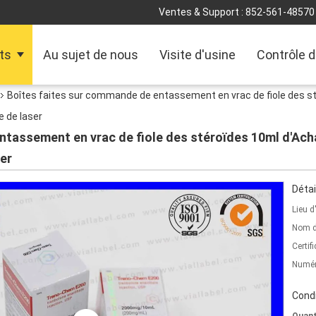
Ventes & Support :
852-561-48570
ts
Au sujet de nous
Visite d'usine
Contrôle d
Boîtes faites sur commande de entassement en vrac de fiole des st
e de laser
tassement en vrac de fiole des stéroïdes 10ml d'Acha
er
Détai
Lieu d
Nom d
Certifi
Numér
Condi