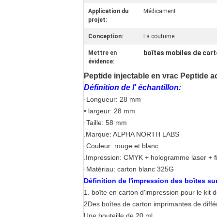
Application du
Médicament
projet:
Conception:
La coutume
boîtes mobiles de car
Mettre en
évidence:
Peptide injectable en vrac Peptide 
Définition de l' échantillon:
·Longueur: 28 mm
• largeur: 28 mm
·Taille: 58 mm
.Marque: ALPHA NORTH LABS
·Couleur: rouge et blanc
.Impression: CMYK + hologramme laser + fini
·Matériau: carton blanc 325G
Définition de l'impression des boîtes su
1. boîte en carton d'impression pour le kit d
2Des boîtes de carton imprimantes de différe
Une bouteille de 20 ml.