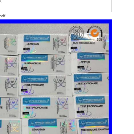
e.
pdf