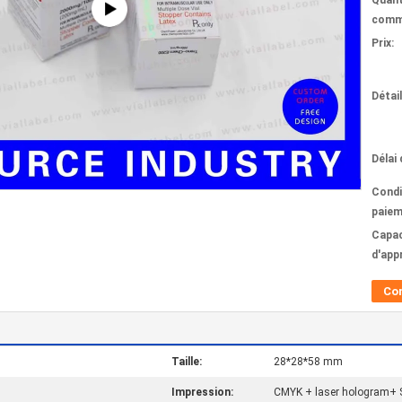
Quant
comm
Prix:
Détai
Délai 
Condi
paiem
Capac
d'app
Co
Taille:
28*28*58 mm
Impression:
CMYK + laser hologram+ 