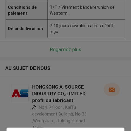
Conditions de
T/T / Virement bancaire/union de
paiement
Westerm,
7-10 jours ouvrables après dépôt
Délai de livraison
reçu
Regardez plus
AU SUJET DE NOUS
HONGKONG A-SOURCE
INDUSTRY CO,.LIMITED
profil du fabricant
No4, 7 Floor , KaiTu
development Building, No 33
,Wang Jiao , Jiulong district
,Chine