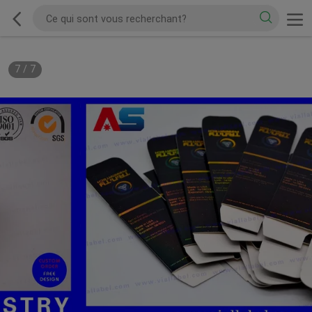
7
/
7