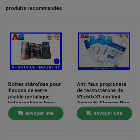
produits recommandés
Boîtes stéroïdes pour
Anti faux propionate
flacons de verre
de testostérone de
pliable métallique
81x60x31mm Vial
Maison
holographique laser
Ampoule Storage Box
Étiquette des boîtes
For 1ml
envoyer une
envoyer une
pharmaceutiques
Produits
demande
demande
Au sujet de nous