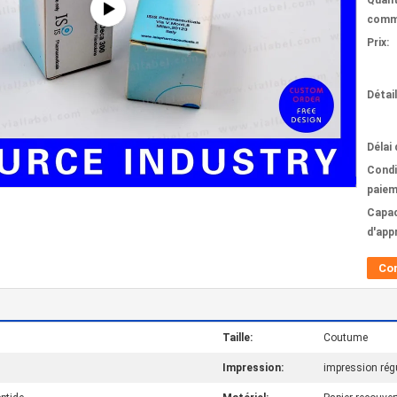
Quant
comm
Prix:
Détai
Délai 
Condi
paiem
Capac
d'app
Co
Taille:
Coutume
Impression:
impression rég