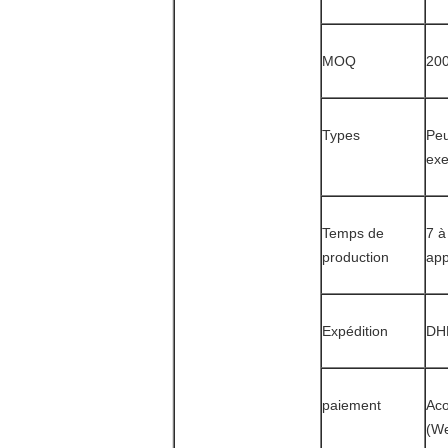
MOQ
200
Types
Peu
exe
Temps de
7 à
production
app
Expédition
DHL
paiement
Aco
(We