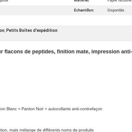
eptide
Matériel:
Papier recouve
Échantillon:
Disponible
ton
Petits Boîtes d'expédition
,
 flacons de peptides, finition mate, impression anti
on Blanc + Panton Noir + autocollants anti-contrefaçon
ion, mais mélange de différents noms de produits