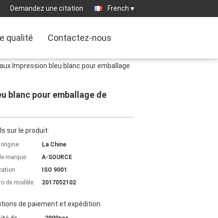
Demandez une citation
French
e qualité
Contactez-nous
-faux Impression bleu blanc pour emballage
leu blanc pour emballage de
ls sur le produit:
'origine:
La Chine
e marque:
A-SOURCE
cation:
ISO 9001
o de modèle:
2017052102
tions de paiement et expédition: