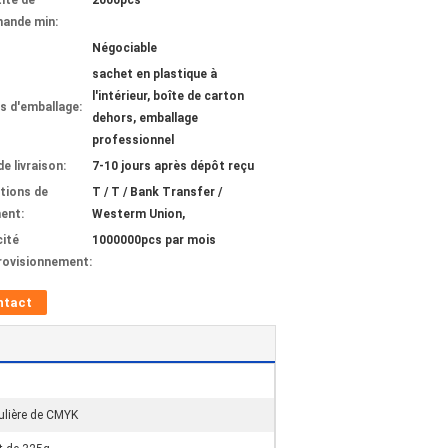
ité de
2000pcs
ande min:
Négociable
sachet en plastique à
l'intérieur, boîte de carton
ls d'emballage:
dehors, emballage
professionnel
de livraison:
7-10 jours après dépôt reçu
tions de
T / T / Bank Transfer /
ent:
Westerm Union,
ité
1000000pcs par mois
rovisionnement:
ntact
ulière de CMYK