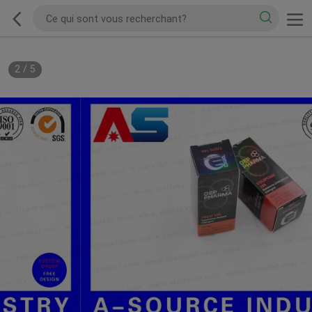
2
/
5