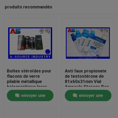
produits recommandés
Boîtes stéroïdes pour
Anti faux propionate
flacons de verre
de testostérone de
pliable métallique
81x60x31mm Vial
Maison
holographique laser
Ampoule Storage Box
Étiquette des boîtes
For 1ml
envoyer une
envoyer une
pharmaceutiques
Produits
demande
demande
Au sujet de nous