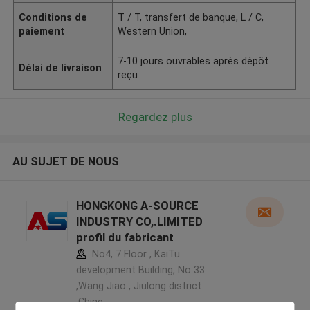
Conditions de
T / T, transfert de banque, L / C,
paiement
Western Union,
7-10 jours ouvrables après dépôt
Délai de livraison
reçu
Regardez plus
AU SUJET DE NOUS
HONGKONG A-SOURCE
INDUSTRY CO,.LIMITED
profil du fabricant
No4, 7 Floor , KaiTu
development Building, No 33
,Wang Jiao , Jiulong district
,Chine