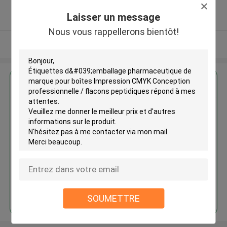
5.0
Laisser un message
Fournisseur vérifié
Nous vous rappellerons bientôt!
Regardez plus
Étiquettes d'emballage
pharmaceutique de marque pour
boîtes Impression CMYK
Conception professionnelle /
flacons peptidiques
Continuer
SOUMETTRE