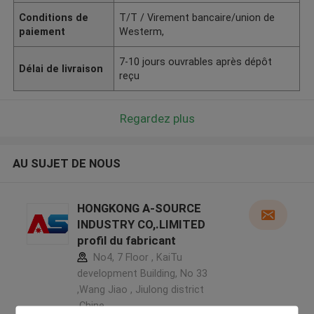
Conditions de
T/T / Virement bancaire/union de
paiement
Westerm,
7-10 jours ouvrables après dépôt
Délai de livraison
reçu
Regardez plus
AU SUJET DE NOUS
HONGKONG A-SOURCE
INDUSTRY CO,.LIMITED
profil du fabricant
No4, 7 Floor , KaiTu
development Building, No 33
,Wang Jiao , Jiulong district
,Chine