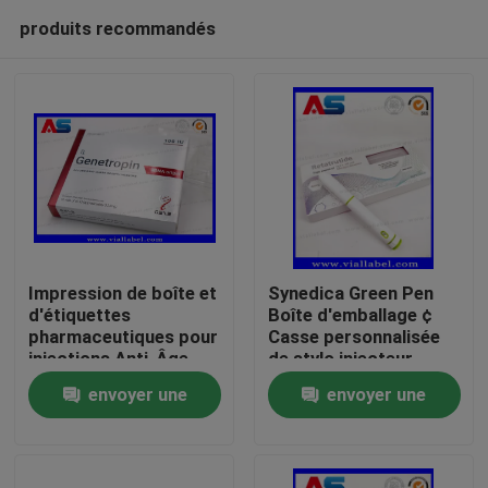
produits recommandés
Impression de boîte et
Synedica Green Pen
d'étiquettes
Boîte d'emballage ¢
pharmaceutiques pour
Casse personnalisée
Maison
injections Anti-Âge
de stylo injecteur
191AA en petits
peptidique pour Reta
envoyer une
envoyer une
flacons de 3 ml
stylo injecteur
Produits
Genetropin
peptidique 40 mg,
demande
demande
stylo injecteur
Synedica
Au sujet de nous