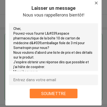
5.0
Laisser un message
Fournisseur vérifié
Nous vous rappellerons bientôt!
Regardez plus
L'espace pharmaceutique de la
boîte 10 de carton de médecine
d'emballage fiole de 3 ml pour
Somatropin
Continuer
SOUMETTRE