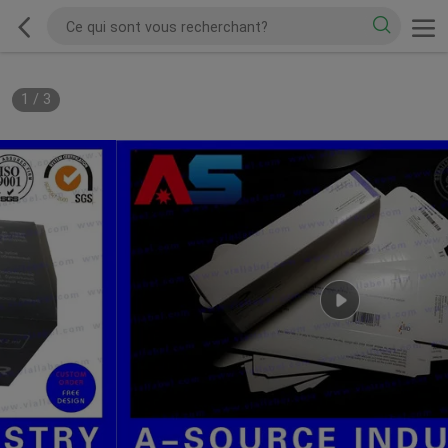
1
/
3