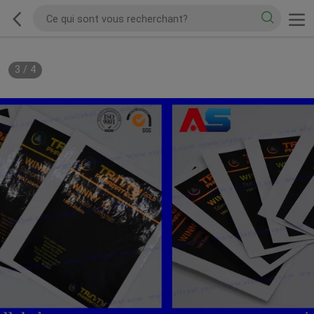
3
/
4