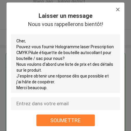
,Wang Jiao , Jiulong district
,Chine
Laisser un message
5.0
Fournisseur vérifié
Nous vous rappellerons bientôt!
Regardez plus
Hologramme laser Prescription
CMYK Pilule étiquette de
bouteille autocollant pour
bouteille / sac
SOUMETTRE
Continuer